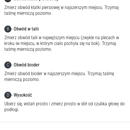
syndrom
Zmierz obwód klatki piersiowej w najszerszym miejscu. Trzymaj
pasma
taśmę mierniczą poziomo.
biodrowo-
piszczelowego
(ITBS),
B
- Obwód w talii
to
Zmierz obwód talii w najwęższym miejscu (zwykle na plecach w
niezwykle
kroku iw miejscu, w którym ciało pochyla się na bok). Trzymaj
powszechny
taśmę mierniczą poziomo.
problem…
C
- Obwód bioder
Pokaż
Zmierz obwód bioder w najszerszym miejscu. Trzymaj taśmę
mierniczą poziomo.
wszystkie
artykuły
D
- Wysokość
Ubierz się, wstań prosto i zmierz prosto w dół od czubka głowy do
podłogi.