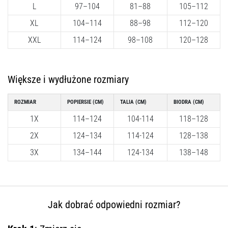
Czym
L
97–104
81–88
105–112
są
XL
104–114
88–98
112–120
i
jak
XXL
114–124
98–108
120–128
je
prawidłowo
wykonywać?
Większe i wydłużone rozmiary
W
praktyce
ROZMIAR
POPIERSIE (CM)
TALIA (CM)
BIODRA (CM)
shuttle
1X
114–124
104-114
118–128
run
2X
124–134
114-124
128–138
testuje
szybkość,
3X
134–144
124-134
138–148
zwinność
i
zmianę
kierunku.
Jak dobrać odpowiedni rozmiar?
Jak
wykonać
go