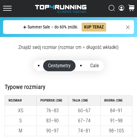
zdaniu:
Boli,
Szukaj
koszy
ale
Top4Running.pl
warto!
Szukaj
Jakie
☀️ Summer Sale – do 60% zniżki.
KUP TERAZ
przynosi
korzyści,
Znajdź swój rozmiar (rozmiar cm = długość wkładki)
jakie
są
rodzaje…
Centymetry
Cale
7. 8. 2026
•
Typowe rozmiary
6 min. czytanie
Bieg
ROZMIAR
POPIERSIE (CM)
TALIA (CM)
BIODRA (CM)
wahadłowy
XS
76–83
60–67
84–91
i
S
83–90
67–74
91–98
beep
test:
M
90–97
74–81
98–105