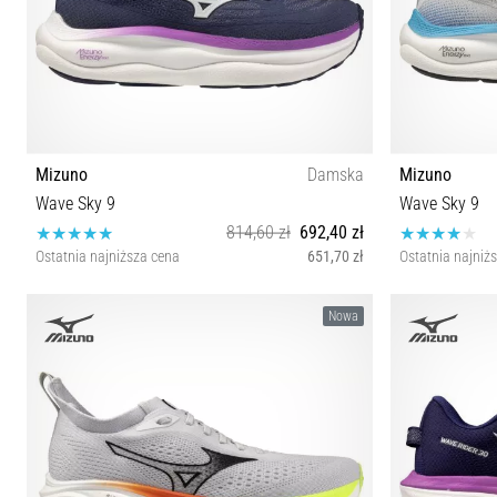
Mizuno
Damska
Mizuno
Wave Sky 9
Wave Sky 9
814,60 zł
692,40 zł
Ostatnia najniższa cena
651,70 zł
Ostatnia najniż
36½ 37 38 38½ 39 40 40½ 41 42½
40½ 41 4
Nowa