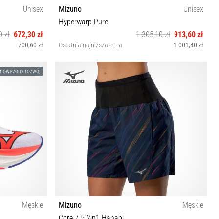
Unisex
Mizuno
Unisex
Hyperwarp Pure
0 zł
672,30 zł
1 305,10 zł
913,60 zł
700,60 zł
Ostatnia najniższa cena
1 001,40 zł
40 40½ 41 42½ 43 44 45 48½
noważony rozwój
Męskie
Mizuno
Męskie
Core 7.5 2in1 Hanabi