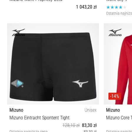
1 043,20 zł
Ostatnia najniż
42 42½
-14%
Mizuno
Unisex
Mizuno
Mizuno Eintracht Spontent Tight
Mizuno Core T
128,10 zł
83,30 zł
Ostatnia najniższa cena
83,30 zł
Ostatnia najniż