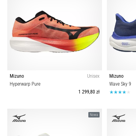
Mizuno
Unisex
Mizuno
Hyperwarp Pure
Wave Sky 9
1 299,80 zł
37 38 38½ 39 40 40½ 41 42 42½ 43 44 44½ 45 46 47
40½ 41 42 
Nowa