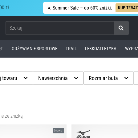
00 zł
☀️ Summer Sale – do 60% zniżki.
KUP TERAZ
Szukaj
ĘT
ODŻYWIANIE SPORTOWE
TRAIL
LEKKOATLETYKA
WYPRZ
j towaru
Nawierzchnia
Rozmiar buta
ie ze zniżką
Nowa