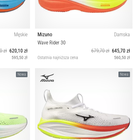
Męskie
Mizuno
Damska
Wave Rider 30
0 zł
620,10 zł
679,70 zł
645,70 zł
595,50 zł
Ostatnia najniższa cena
560,50 zł
 46½ 47 48½
36½ 37 38 38½ 39 40 40½ 41 42 42½
Nowa
Nowa