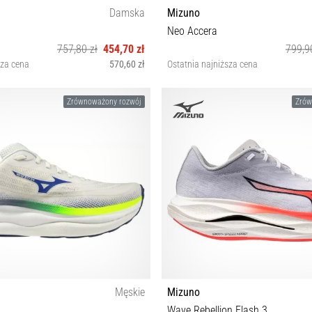
Damska
Mizuno
Neo Accera
757,80 zł
454,70 zł
799,9
sza cena
570,60 zł
Ostatnia najniższa cena
6½ 38½ 39 40½ 41 42½
37 39 43 44 44½ 46½
Zrównoważony rozwój
Zrów
Męskie
Mizuno
Wave Rebellion Flash 3