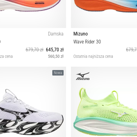
Damska
Mizuno
0
Wave Rider 30
679,70 zł
645,70 zł
679,7
sza cena
560,50 zł
Ostatnia najniższa cena
38 38½ 39 40 40½ 42 42½
40½ 41 42 42½ 43 44 44½ 45 46
Nowa