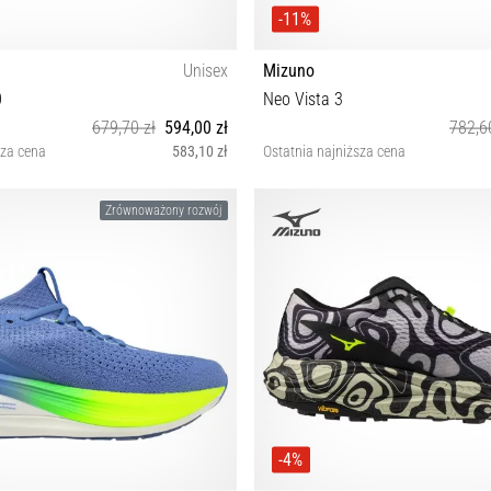
-11%
Unisex
Mizuno
0
Neo Vista 3
679,70 zł
594,00 zł
782,6
sza cena
583,10 zł
Ostatnia najniższa cena
38 38½ 43 44
36½ 38 38½ 39 40 40½ 41
Zrównoważony rozwój
-4%