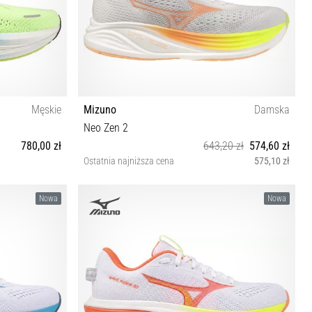
Męskie
Mizuno
Damska
Neo Zen 2
780,00 zł
643,20 zł
574,60 zł
Ostatnia najniższa cena
575,10 zł
46 46½ 47
36½ 37 38 38½ 39 40 40½ 41 42 42½
Nowa
Nowa