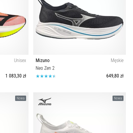
Unisex
Mizuno
Męskie
Neo Zen 2
1 083,30 zł
649,80 zł
4 44½ 45 46 47
40½ 41 42 42½ 43 44 44½ 45 46 46½ 47
Nowa
Nowa