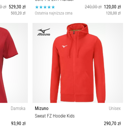
0 zł
529,30 zł
240,00 zł
120,00 zł
503,20 zł
Ostatnia najniższa cena
120,00 zł
S
Damska
Mizuno
Unisex
Sweat FZ Hoodie Kids
93,90 zł
290,70 zł