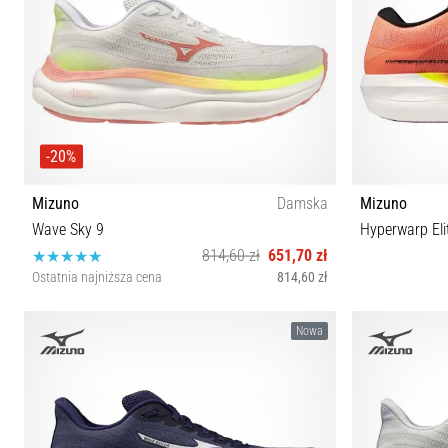
-20%
Mizuno
Damska
Mizuno
Wave Sky 9
Hyperwarp Eli
814,60 zł
651,70 zł
Ostatnia najniższa cena
814,60 zł
36½ 37 38 38½ 39 40 40½ 41 42 42½
37 38 38½ 39 4
Nowa