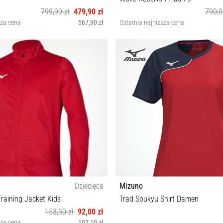
799,90 zł
479,90 zł
790,0
sza cena
567,90 zł
Ostatnia najniższa cena
41 42 42½ 44
40½ 42½
Dziecięca
Mizuno
raining Jacket Kids
Trad Soukyu Shirt Damen
153,30 zł
92,00 zł
sza cena
107,10 zł