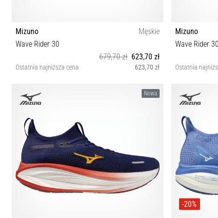
Mizuno
Męskie
Mizuno
Wave Rider 30
Wave Rider 3
679,70 zł
623,70 zł
Ostatnia najniższa cena
623,70 zł
Ostatnia najniż
40½ 41 42 42½ 43 44 45 46 46½ 48½
Nowa
-20%