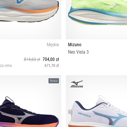
Męskie
Mizuno
Neo Vista 3
814,60 zł
704,00 zł
sza cena
671,70 zł
2 42½ 43 44 44½ 45 46 46½ 47
40½ 41 42 42½ 43 44 44½ 45 
Nowa