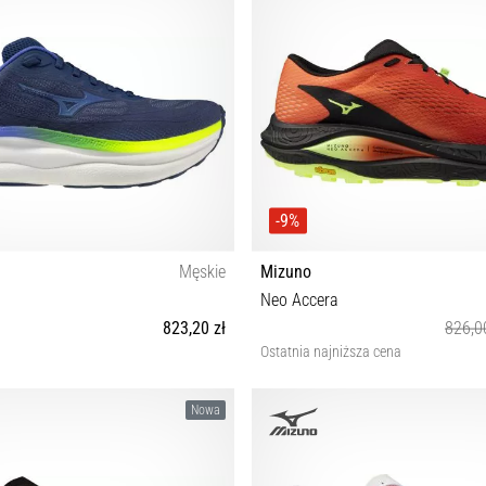
-9%
Męskie
Mizuno
Neo Accera
823,20 zł
826,0
Ostatnia najniższa cena
42½ 43 44 44½ 45 46 46½ 47 48½
37 38 38½ 39 40 40½ 41 42 42½ 43
Nowa
46½ 47 48½