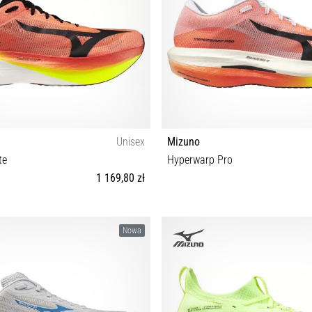
Unisex
Mizuno
te
Hyperwarp Pro
1 169,80 zł
0 40½ 41 42 42½ 43 44 44½ 45 46 47
37 38 38½ 39 40 40½ 41 42 42½ 43 4
Nowa
48½
48½