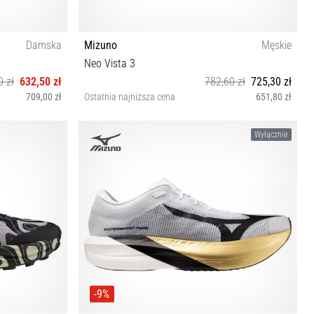
Damska
Mizuno
Męskie
Neo Vista 3
0 zł
632,50 zł
782,60 zł
725,30 zł
709,00 zł
Ostatnia najniższa cena
651,80 zł
 42½
41 42½ 43 44 44½ 45 46 46½
Wyłącznie
-9%