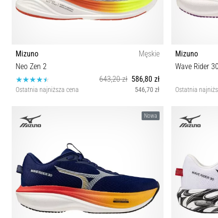
Mizuno
Męskie
Mizuno
Neo Zen 2
Wave Rider 3
643,20 zł
586,80 zł
Ostatnia najniższa cena
546,70 zł
Ostatnia najniż
40½ 41 42 42½ 43 44 44½ 46 46½ 47 48½
37 
Nowa