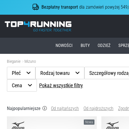
Bezpłatny transport
dla zamówień powyżej 549,
Top4Running.pl
NOWOŚCI
BUTY
ODZIEŻ
SPRZ
Bieganie
Mizuno
Płeć
Rodzaj towaru
Szczegółowy rodza
Cena
Pokaż wszystkie filtry
Najpopularniejsze
Od najtańszych
Od najdroższych
Zgodn
Nowa