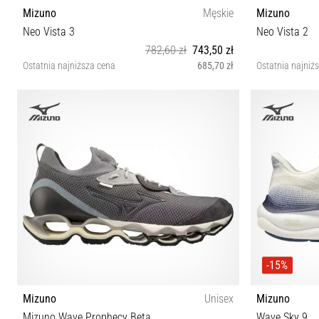
Mizuno
Męskie
Mizuno
Neo Vista 3
Neo Vista 2
782,60 zł
743,50 zł
Ostatnia najniższa cena
685,70 zł
Ostatnia najniż
40½ 42 42½ 43 44 44½ 45 46 46½ 47
3
-15%
Mizuno
Unisex
Mizuno
Mizuno Wave Prophecy Beta
Wave Sky 9