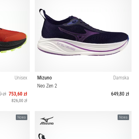
Unisex
Mizuno
Damska
Neo Zen 2
0 zł
753,60 zł
649,80 zł
826,00 zł
 44 44½ 45 46
36½ 37 38 38½ 39 40 40½ 41 42
Nowa
Nowa