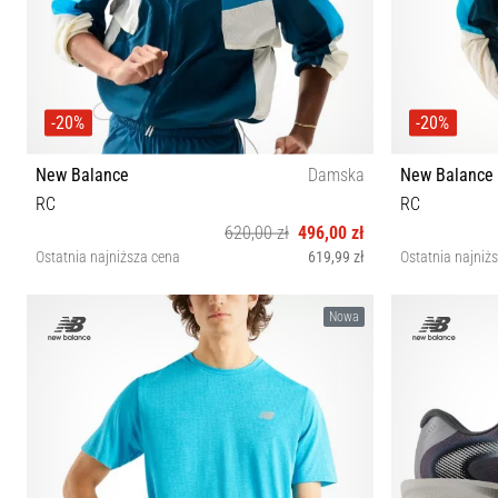
-20%
-20%
New Balance
Damska
New Balance
RC
RC
620,00 zł
496,00 zł
Ostatnia najniższa cena
619,99 zł
Ostatnia najniż
S M L XS
Nowa