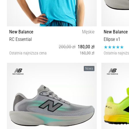
New Balance
Męskie
New Balance
RC Essential
Ellipse v1
200,00 zł
180,00 zł
Ostatnia najniższa cena
160,00 zł
Ostatnia najniż
S M L XL
40½ 41½ 42 
Nowa