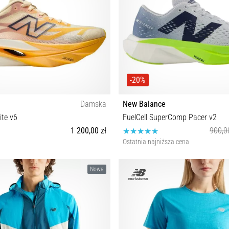
-20%
Damska
New Balance
ite v6
FuelCell SuperComp Pacer v2
1 200,00 zł
900,0
Ostatnia najniższa cena
 37½ 38 38½ 39½ 40 40½ 41½ 42
36 36½ 37 37½ 38 39 40 40½ 4
Nowa