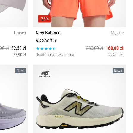
-25%
Unisex
New Balance
Męskie
RC Short 5"
00 zł
82,50 zł
280,00 zł
168,00 zł
77,90 zł
Ostatnia najniższa cena
224,00 zł
S M L XL
Nowa
Nowa