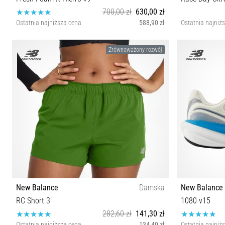
700,00 zł
630,00 zł
Ostatnia najniższa cena
588,90 zł
Ostatnia najniż
36 36½ 37 37½ 38 39 40 40½ 41 41½ 42½
Zrównoważony rozwój
New Balance
Damska
New Balance
RC Short 3"
1080 v15
282,60 zł
141,30 zł
Ostatnia najniższa cena
134,40 zł
Ostatnia najniż