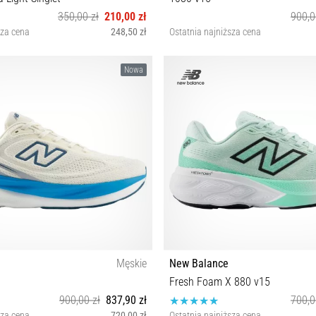
350,00 zł
210,00 zł
900,0
sza cena
248,50 zł
Ostatnia najniższa cena
XS S M L
33½ 36 36½ 37 37½ 38 39 40 4
Nowa
Męskie
New Balance
Fresh Foam X 880 v15
900,00 zł
837,90 zł
700,0
sza cena
720,00 zł
Ostatnia najniższa cena