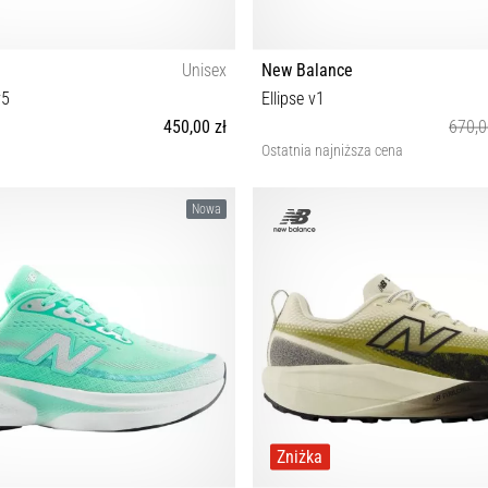
Unisex
New Balance
v5
Ellipse v1
450,00 zł
670,0
Ostatnia najniższa cena
½ 40 40½ 41½ 42 42½ 44 44½ 45 46½
33½ 36 36½ 37 37½ 38 39 40 4
Nowa
Zniżka