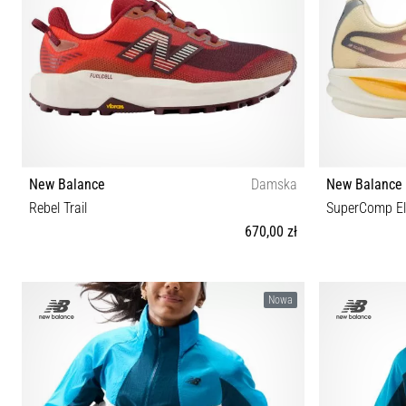
New Balance
Damska
New Balance
Rebel Trail
SuperComp El
670,00 zł
36 37 37½ 38 39 40 40½ 41 41½ 42½
33½ 36 37
Nowa