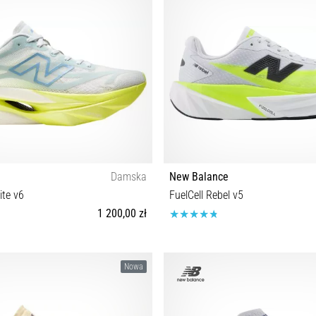
Damska
New Balance
ite v6
FuelCell Rebel v5
1 200,00 zł
37 37½ 38 38½ 39½ 40 40½ 41½
41½ 42 42½ 43 44 44½ 45 45½ 
Nowa