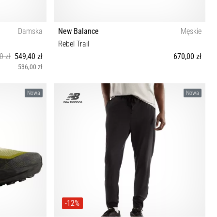
Damska
New Balance
Męskie
Rebel Trail
0 zł
549,40 zł
670,00 zł
536,00 zł
0½ 41 41½
40½ 41½ 42 42½ 43 44 44½ 45 45½ 46½ 47 47½
Nowa
Nowa
-12%