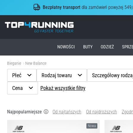
Bezpłatny transport
dla zamówień powyżej 549,
Top4Running.pl
NOWOŚCI
BUTY
ODZIEŻ
SPRZ
Bieganie
New Balance
Płeć
Rodzaj towaru
Szczegółowy rodza
Cena
Pokaż wszystkie filtry
Najpopularniejsze
Od najtańszych
Od najdroższych
Zgodn
Nowa