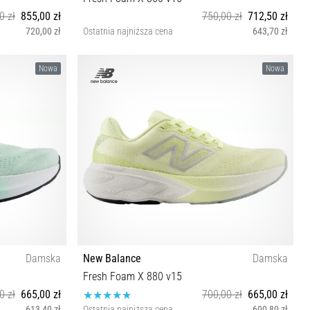
0 zł
855,00 zł
750,00 zł
712,50 zł
720,00 zł
Ostatnia najniższa cena
643,70 zł
0½ 41 41½
40 40½ 41½ 42 42½ 43 44 44½ 45 45½ 46½ 47
Nowa
Nowa
Damska
New Balance
Damska
Fresh Foam X 880 v15
0 zł
665,00 zł
700,00 zł
665,00 zł
613,40 zł
Ostatnia najniższa cena
600,80 zł