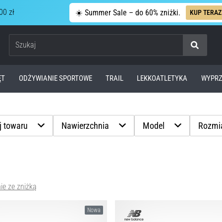
00 zł
☀️ Summer Sale – do 60% zniżki.
KUP TERAZ
Szukaj
ĘT
ODŻYWIANIE SPORTOWE
TRAIL
LEKKOATLETYKA
WYPRZ
j towaru
Nawierzchnia
Model
Rozmia
ie ze zniżką
Nowa