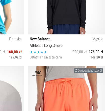
Damska
New Balance
Męskie
Athletics Long Sleeve
0 zł
160,00 zł
220,00 zł
176,00 zł
199,99 zł
Ostatnia najniższa cena
149,20 zł
S M L XL
Zrównoważony rozwój