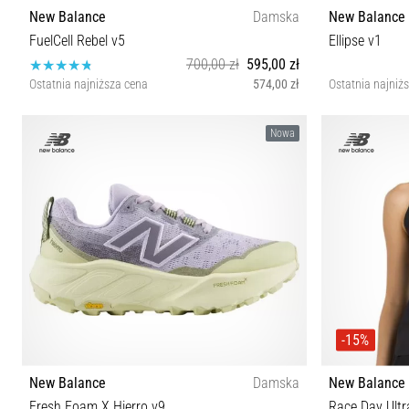
New Balance
Damska
New Balance
FuelCell Rebel v5
Ellipse v1
700,00 zł
595,00 zł
Ostatnia najniższa cena
574,00 zł
Ostatnia najniż
36 36½ 37 37½ 38 39 40 40½ 41 41½ 42½
33½ 36 36½
Nowa
-15%
New Balance
Damska
New Balance
Fresh Foam X Hierro v9
Race Day Ultra