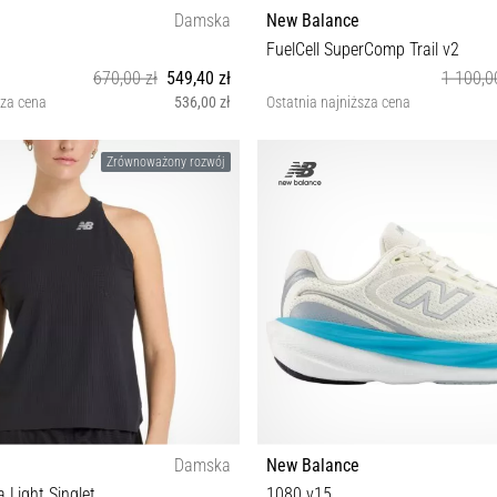
Damska
New Balance
FuelCell SuperComp Trail v2
670,00 zł
549,40 zł
1 100,0
sza cena
536,00 zł
Ostatnia najniższa cena
 37 37½ 38 39 40 40½ 41 41½ 42½
40 40½ 41½ 42 42½ 43 44 44½ 45 4
Zrównoważony rozwój
Damska
New Balance
 Light Singlet
1080 v15