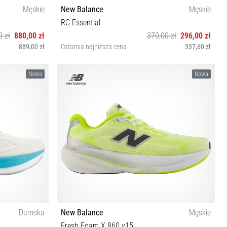
Męskie
New Balance
Męskie
RC Essential
0 zł
880,00 zł
370,00 zł
296,00 zł
889,00 zł
Ostatnia najniższa cena
337,60 zł
5½ 46½ 47 47½
S M L XL
Nowa
Nowa
Damska
New Balance
Męskie
Fresh Foam X 860 v15