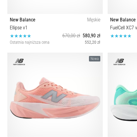
New Balance
Męskie
New Balance
Ellipse v1
FuelCell XC7 
670,00 zł
580,90 zł
Ostatnia najniższa cena
552,20 zł
41½ 42 42½ 43 44 44½ 45 45½ 46½ 47 47½
37½ 38 38½ 39
Nowa