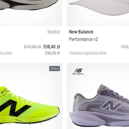
Męskie
New Balance
Performance v2
670,00 zł
538,40 zł
110,
sza cena
536,00 zł
Ostatnia najniższa cena
42½ 43 44 44½ 45 45½ 46½ 47 47½
OSZ
Nowa