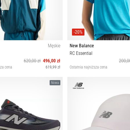
-20%
Męskie
New Balance
RC Essential
620,00 zł
496,00 zł
200,0
sza cena
619,99 zł
Ostatnia najniższa cena
S M L XL
S M L XS
Nowa