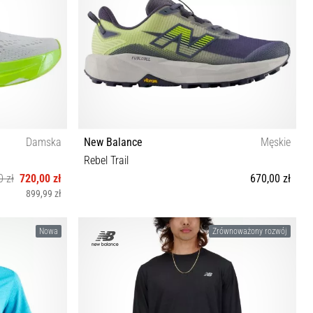
Damska
New Balance
Męskie
Rebel Trail
0 zł
720,00 zł
670,00 zł
899,99 zł
1 41½ 42½
41½ 42 42½ 43 44 44½ 45 45½ 46½ 47 47½
Nowa
Zrównoważony rozwój