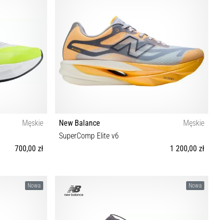
Męskie
New Balance
Męskie
SuperComp Elite v6
700,00 zł
1 200,00 zł
46½ 47 47½
40 40½ 41½ 42 42½ 43 44 44½ 45 45½ 47
Nowa
Nowa