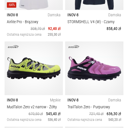
-64%
INOV-8
Damska
INOV-8
Damska
Airlite Pro
- Brązowy
STORMSHELL V4 (W)
- Czarny
308,70 zł
92,40 zł
858,40 zł
Ostatnia najniższa cena
255,30 zł
INOV-8
Męskie
INOV-8
Damska
MudTalon Zero v2 narrow
- Żółty
TrailTalon Zero
- Purpurowy
670,50 zł
545,40 zł
721,40 zł
636,30 zł
Ostatnia najniższa cena
536,40 zł
Ostatnia najniższa cena
543,20 zł