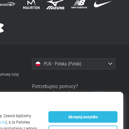
PLN - Polska (Polski)
 umowy tutaj
Potrzebujesz pomocy?
Jesteśmy tu dla ciebie. Zobacz, proszę,
FAQ
lub
skontaktuj się z nami.
Skontaktować się z pomocą