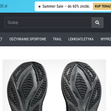
00 zł
☀️ Summer Sale – do 60% zniżki.
KUP TERAZ
Szukaj
ĘT
ODŻYWIANIE SPORTOWE
TRAIL
LEKKOATLETYKA
WYPRZ