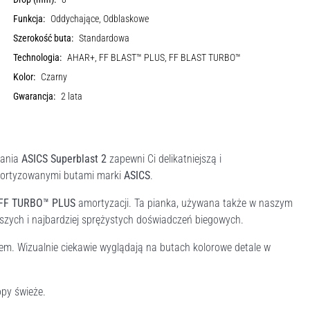
Funkcja:
Oddychające, Odblaskowe
Szerokość buta:
Standardowa
Technologia:
AHAR+, FF BLAST™ PLUS, FF BLAST TURBO™
Kolor:
Czarny
Gwarancja:
2 lata
gania
ASICS Superblast 2
zapewni Ci delikatniejszą i
amortyzowanymi butami marki
ASICS
.
FF TURBO™ PLUS
amortyzacji. Ta pianka, używana także w naszym
ych i najbardziej sprężystych doświadczeń biegowych.
em. Wizualnie ciekawie wyglądają na butach kolorowe detale w
py świeże.