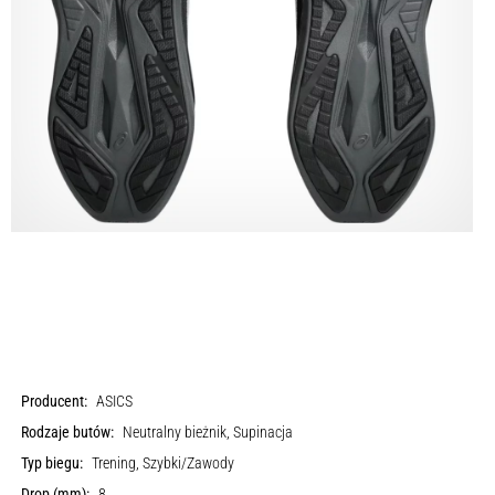
Producent:
ASICS
Rodzaje butów:
Neutralny bieżnik, Supinacja
Typ biegu:
Trening, Szybki/Zawody
Drop (mm):
8