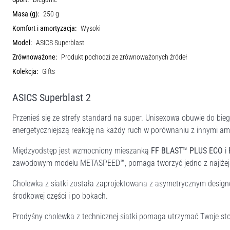
Masa (g):
250 g
Komfort i amortyzacja:
Wysoki
Model:
ASICS Superblast
Zrównoważone:
Produkt pochodzi ze zrównoważonych źródeł
Kolekcja:
Gifts
ASICS Superblast 2
Przenieś się ze strefy standard na super. Unisexowa obuwie do bie
energetyczniejszą reakcję na każdy ruch w porównaniu z innymi 
Międzyodstęp jest wzmocniony mieszanką
FF BLAST™ PLUS ECO
i
zawodowym modelu METASPEED™, pomaga tworzyć jedno z najlżejsz
Cholewka z siatki została zaprojektowana z asymetrycznym design
środkowej części i po bokach.
Prodyśny cholewka z technicznej siatki pomaga utrzymać Twoje sto