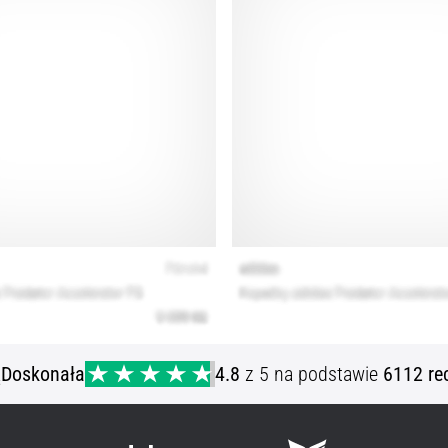
ą
Doskonała
4.8
z 5 na podstawie
6112 re