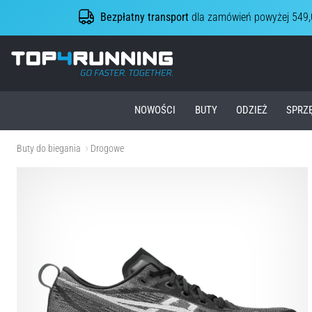
Bezpłatny transport
dla zamówień powyżej 549,
Top4Running.pl
NOWOŚCI
BUTY
ODZIEŻ
SPRZ
Buty do biegania
Drogowe