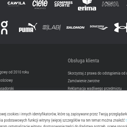
Obsługa klienta
egowy od 2010 roku
Skorzystaj z prawa do odstąpienia od
nościowy
Zamówienie zwrotne
sadorski
Reklamacja wadliwego przedmiotu
Wysyłka i płatność
erski
Znajdź odpowiedni rozmiar
a
Kontakt
okies
Często zadawane pytania
lamin
Polityka prywatności