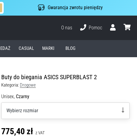
Gwarancja zwrotu pieniędzy
O nas
Pomoc
Użytkownik
koszyk
EDAŻ
CASUAL
MARKI
BLOG
Buty do biegania ASICS SUPERBLAST 2
Kategoria:
Drogowe
Unisex,
Czarny
Wybierz rozmiar
775,40 zł
z VAT