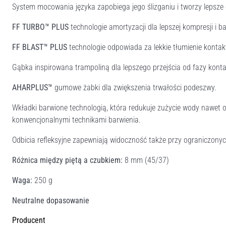
System mocowania języka zapobiega jego ślizganiu i tworzy lepsze
FF TURBO™ PLUS
technologie amortyzacji dla lepszej kompresji i bar
FF BLAST™ PLUS
technologie odpowiada za lekkie tłumienie konta
Gąbka inspirowana trampoliną dla lepszego przejścia od fazy konta
AHARPLUS™
gumowe żabki dla zwiększenia trwałości podeszwy.
Wkładki barwione technologią, która redukuje zużycie wody nawet 
konwencjonalnymi technikami barwienia.
Odbicia refleksyjne zapewniają widoczność także przy ograniczony
Różnica między piętą a czubkiem:
8 mm (45/37)
Waga:
250 g
Neutralne dopasowanie
Producent