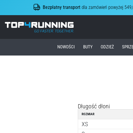
Bezpłatny transport
dla zamówień powyżej 549,
Top4Running.pl
NOWOŚCI
BUTY
ODZIEŻ
SPRZ
Długość dłoni
ROZMIAR
XS