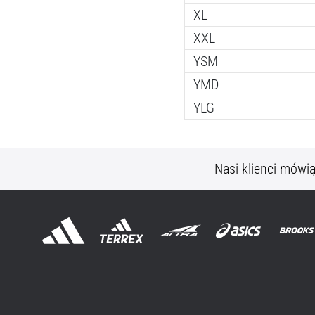
XL
XXL
YSM
YMD
YLG
Nasi klienci mówi