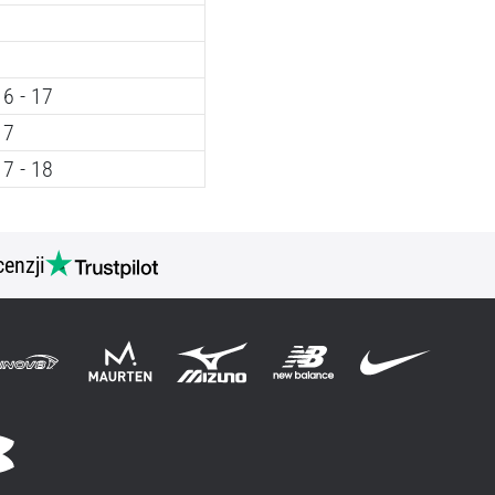
16 - 17
17
17 - 18
cenzji