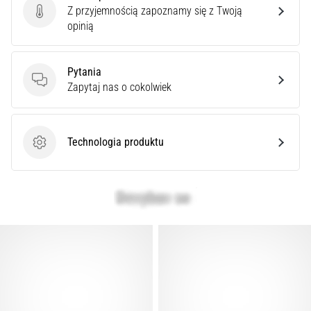
syndrom
Z przyjemnością zapoznamy się z Twoją
Ocena produktu
pasma
opinią
biodrowo-
piszczelowego
(ITBS),
Pytania
to
Pytania
Zapytaj nas o cokolwiek
niezwykle
powszechny
problem…
Technologia produktu
Technologia produktu
Pokaż
wszystkie
artykuły