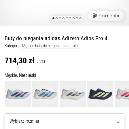
Czym
są
i
Zmień kolor
jak
je
prawidłowo
Buty do biegania adidas Adizero Adios Pro 4
wykonywać?
Kategoria:
Męskie buty do biegania po asfalcie
W
praktyce
714,30 zł
z VAT
shuttle
run
Męskie,
Niebieski
testuje
szybkość,
zwinność
i
zmianę
kierunku.
Jak
Wybierz rozmiar
wykonać
go