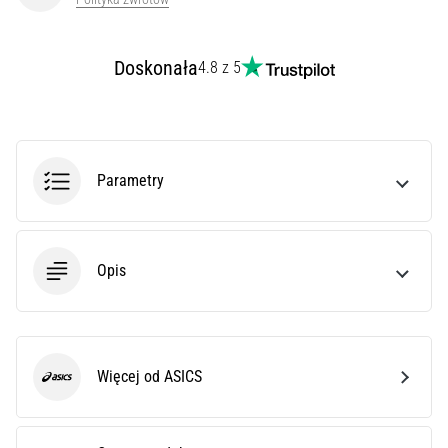
syndrom
pasma
biodrowo-
Doskonała
4.8 z 5
piszczelowego
(ITBS),
to
niezwykle
powszechny
Parametry
problem…
Pokaż
Opis
wszystkie
artykuły
Więcej od ASICS
ASICS