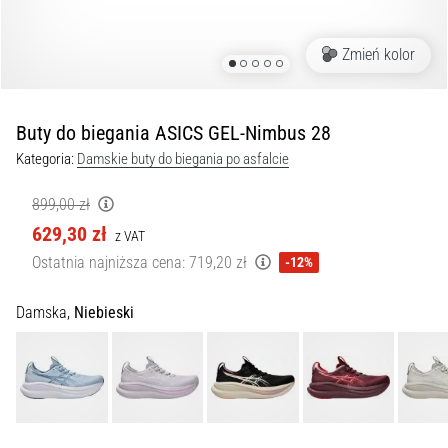
Czym
są
i
Zmień kolor
jak
je
prawidłowo
Buty do biegania ASICS GEL-Nimbus 28
wykonywać?
Kategoria:
Damskie buty do biegania po asfalcie
W
praktyce
899,00 zł
shuttle
629,30 zł
z VAT
run
Ostatnia najniższa cena:
719,20 zł
-12%
testuje
szybkość,
zwinność
Damska,
Niebieski
i
zmianę
kierunku.
Jak
wykonać
go