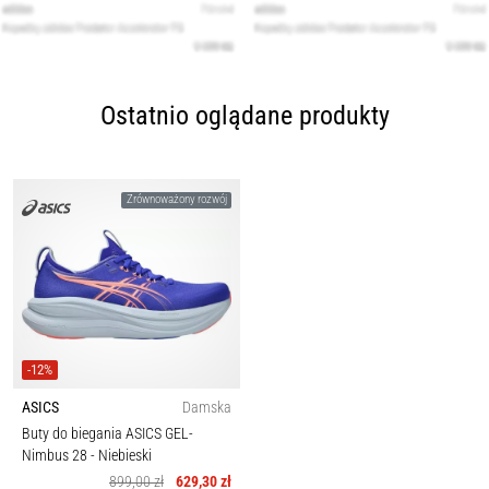
Ostatnio oglądane produkty
Zrównoważony rozwój
-12%
ASICS
Damska
Buty do biegania ASICS GEL-
Nimbus 28
- Niebieski
899,00 zł
629,30 zł