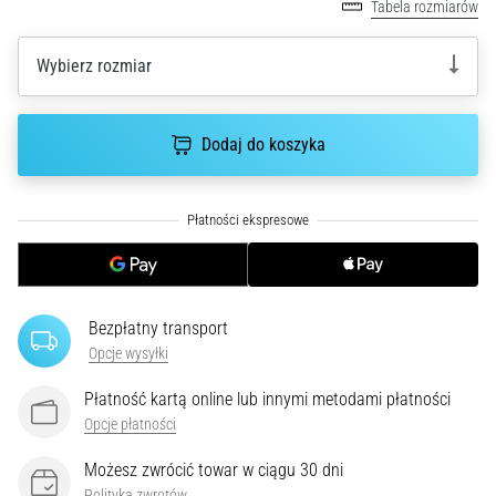
Tabela rozmiarów
poprawnie,
gdzie
Wybierz rozmiar
znajduje…
6. 8. 2026
Dodaj do koszyka
•
7 min. czytanie
Kolano
biegacza:
Przyczyny,
leczenie
i
Bezpłatny transport
profilaktyka
Opcje wysyłki
Kolano
Płatność kartą online lub innymi metodami płatności
biegacza,
Opcje płatności
znane
również
Możesz zwrócić towar w ciągu 30 dni
jako
Polityka zwrotów