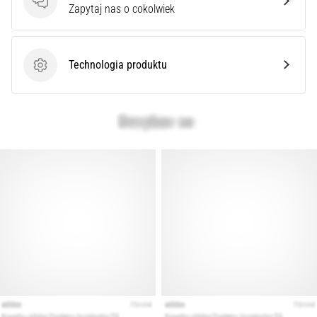
syndrom
Pytania
Zapytaj nas o cokolwiek
pasma
biodrowo-
piszczelowego
Technologia produktu
(ITBS),
Technologia produktu
to
niezwykle
powszechny
problem…
Pokaż
wszystkie
artykuły