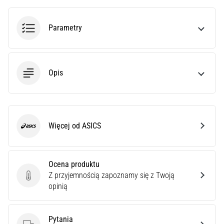
poprawnie,
gdzie
Parametry
znajduje…
6. 8. 2026
•
Opis
7 min. czytanie
Kolano
biegacza:
Przyczyny,
Więcej od ASICS
ASICS
leczenie
i
profilaktyka
Ocena produktu
Kolano
Z przyjemnością zapoznamy się z Twoją
Ocena produktu
biegacza,
opinią
znane
również
jako
Pytania