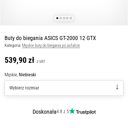
Czym
są
i
jak
je
prawidłowo
Buty do biegania ASICS GT-2000 12 GTX
wykonywać?
Kategoria:
Męskie buty do biegania po asfalcie
W
praktyce
539,90 zł
z VAT
shuttle
run
Męskie,
Niebieski
testuje
szybkość,
Wybierz rozmiar
zwinność
i
zmianę
kierunku.
Doskonała
4.8 z 5
Jak
wykonać
go