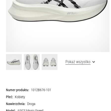
Pokaż wszystko
Numer produktu:
1012B676-101
Płeć:
Kobiety
Nawierzchnia:
Droga
Model:
ASICS Magic Speed