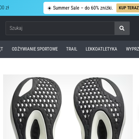
00 zł
☀️ Summer Sale – do 60% zniżki.
KUP TERAZ
Szukaj
ĘT
ODŻYWIANIE SPORTOWE
TRAIL
LEKKOATLETYKA
WYPRZ