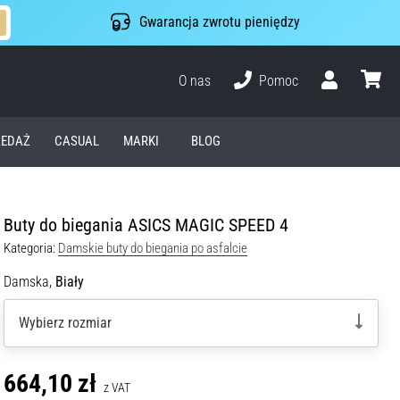
Gwarancja zwrotu pieniędzy
O nas
Pomoc
Użytkownik
koszyk
EDAŻ
CASUAL
MARKI
BLOG
Buty do biegania ASICS MAGIC SPEED 4
Kategoria:
Damskie buty do biegania po asfalcie
Damska,
Biały
Wybierz rozmiar
664,10 zł
z VAT