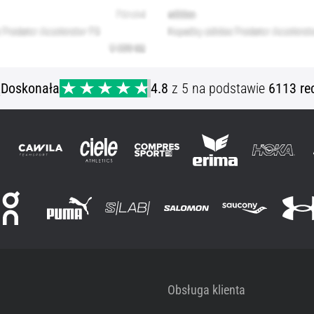
ą
Doskonała
4.8
z 5 na podstawie
6113 re
Obsługa klienta