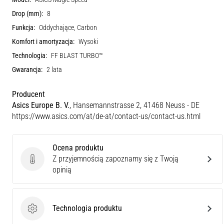
Drop (mm):
8
Funkcja:
Oddychające, Carbon
Komfort i amortyzacja:
Wysoki
Technologia:
FF BLAST TURBO™
Gwarancja:
2 lata
Producent
Asics Europe B. V.
, Hansemannstrasse 2, 41468 Neuss - DE
https://www.asics.com/at/de-at/contact-us/contact-us.html
Ocena produktu
Z przyjemnością zapoznamy się z Twoją
Ocena produktu
opinią
Technologia produktu
Technologia produktu