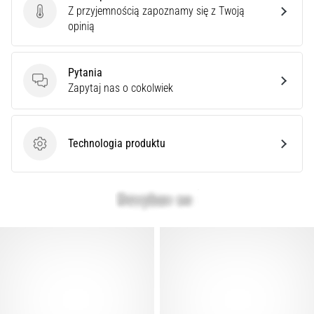
superkompensacja
Z przyjemnością zapoznamy się z Twoją
węglowodanowa
Ocena produktu
opinią
poprawia
wydolność
wytrzymałościową.
Pytania
Czy
Pytania
Zapytaj nas o cokolwiek
to
naprawdę
prawda?
Dowiedz
Technologia produktu
Technologia produktu
się,
…
Pokaż
wszystkie
artykuły