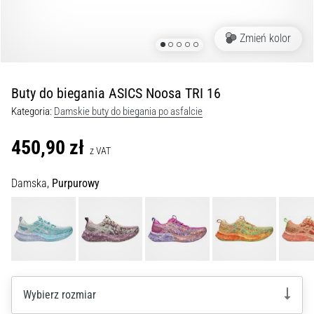
podeszwowego:
Objawy,
przyczyny
Zmień kolor
i
leczenie
Czy
Buty do biegania ASICS Noosa TRI 16
dopada
Kategoria:
Damskie buty do biegania po asfalcie
Cię
ostry
450,90 zł
ból
z VAT
pięty
podczas
Damska,
Purpurowy
biegania
lub
tuż
po
nim?
Jedną
z
Wybierz rozmiar
najczęstszych