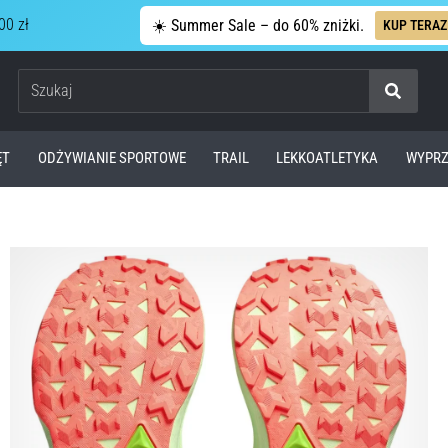
00 zł
☀️ Summer Sale – do 60% zniżki.
KUP TERAZ
Szukaj
ĘT
ODŻYWIANIE SPORTOWE
TRAIL
LEKKOATLETYKA
WYPRZ