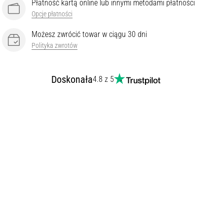
Płatność kartą online lub innymi metodami płatności
Opcje płatności
Możesz zwrócić towar w ciągu 30 dni
Polityka zwrotów
Doskonała
4.8 z 5