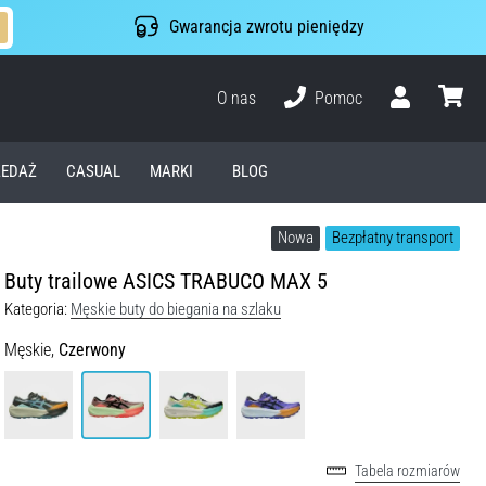
Gwarancja zwrotu pieniędzy
O nas
Pomoc
Użytkownik
koszyk
EDAŻ
CASUAL
MARKI
BLOG
Nowa
Bezpłatny transport
Buty trailowe ASICS TRABUCO MAX 5
Kategoria:
Męskie buty do biegania na szlaku
Męskie,
Czerwony
Tabela rozmiarów