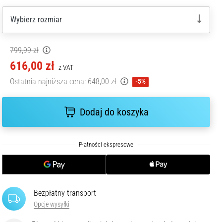
Wybierz rozmiar
799,99 zł
616,00 zł
z VAT
Ostatnia najniższa cena:
648,00 zł
-5%
Dodaj do koszyka
Bezpłatny transport
Opcje wysyłki