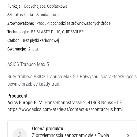
Funkcja:
Oddychające, Odblaskowe
Szerokość buta:
Standardowa
Zrównoważone:
Produkt pochodzi ze zrównoważonych źródeł
Technologia:
FF BLAST™ PLUS, GUIDESOLE™
Carbon:
Bez płytki karbonowej
Gwarancja:
2 lata
ASICS Trabuco Max 5
Buty trailowe ASICS Trabuco Max 5 z Półwyspu, charakteryzujące
pewnie przebiec każdy trail.
Producent
Asics Europe B. V.
, Hansemannstrasse 2, 41468 Neuss - DE
https://www.asics.com/at/de-at/contact-us/contact-us.html
Ocena produktu
Z przyjemnością zapoznamy się z Twoją