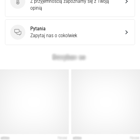
Z przyjemnością zapoznamy się z Twoją
syndrom
Ocena produktu
opinią
pasma
biodrowo-
piszczelowego
Pytania
(ITBS),
Pytania
Zapytaj nas o cokolwiek
to
niezwykle
powszechny
problem…
Pokaż
wszystkie
artykuły