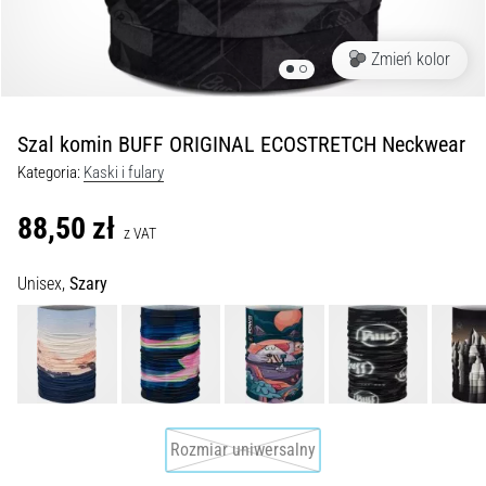
Czym
są
i
Zmień kolor
jak
je
prawidłowo
Szal komin BUFF ORIGINAL ECOSTRETCH Neckwear
wykonywać?
Kategoria:
Kaski i fulary
W
praktyce
88,50 zł
z VAT
shuttle
run
Unisex,
Szary
testuje
szybkość,
zwinność
i
zmianę
kierunku.
Jak
Rozmiar uniwersalny
wykonać
go