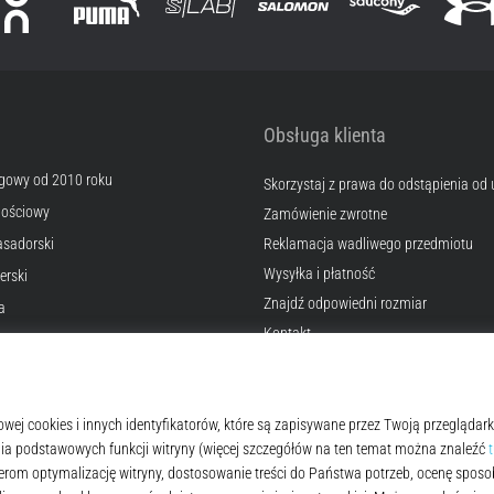
Obsługa klienta
egowy od 2010 roku
Skorzystaj z prawa do odstąpienia od
nościowy
Zamówienie zwrotne
sadorski
Reklamacja wadliwego przedmiotu
Wysyłka i płatność
erski
Znajdź odpowiedni rozmiar
a
Kontakt
okies
Często zadawane pytania
lamin
Polityka prywatności
© 2010 – 2026
Top4Running.pl