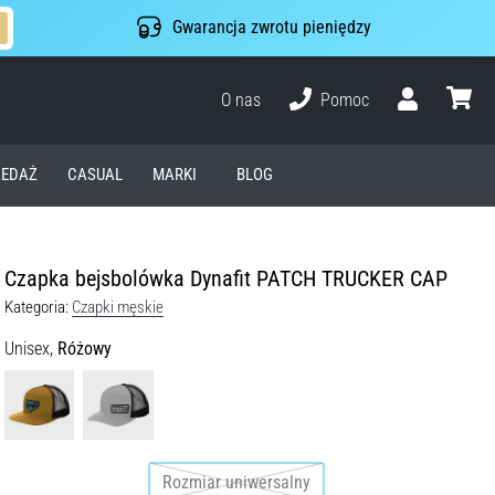
Gwarancja zwrotu pieniędzy
O nas
Pomoc
Użytkownik
koszyk
EDAŻ
CASUAL
MARKI
BLOG
Czapka bejsbolówka Dynafit PATCH TRUCKER CAP
Kategoria:
Czapki męskie
Unisex,
Różowy
Rozmiar uniwersalny