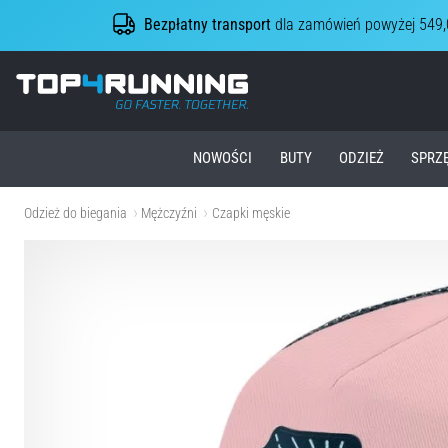
Bezpłatny transport
dla zamówień powyżej 549,
Top4Running.pl
NOWOŚCI
BUTY
ODZIEŻ
SPRZ
Odzież do biegania
Mężczyźni
Czapki męskie