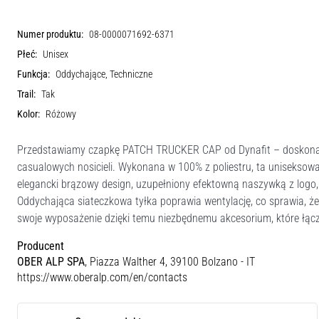
Numer produktu:
08-0000071692-6371
Płeć:
Unisex
Funkcja:
Oddychające, Techniczne
Trail:
Tak
Kolor:
Różowy
Przedstawiamy czapkę PATCH TRUCKER CAP od Dynafit – doskonałe 
casualowych nosicieli. Wykonana w 100% z poliestru, ta uniseksowa
elegancki brązowy design, uzupełniony efektowną naszywką z logo,
Oddychająca siateczkowa tyłka poprawia wentylację, co sprawia, ż
swoje wyposażenie dzięki temu niezbędnemu akcesorium, które łąc
Producent
OBER ALP SPA
, Piazza Walther 4, 39100 Bolzano - IT
https://www.oberalp.com/en/contacts