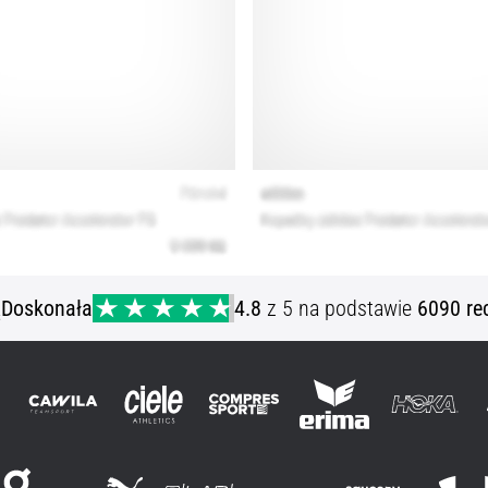
ą
Doskonała
4.8
z 5 na podstawie
6090 re