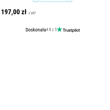
197,00 zł
z VAT
Doskonała
4.8 z 5