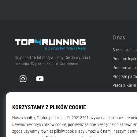
O nas
Specjalista bi
Top4Running.pl
Od ponad 16 lat motywujemy Cię do wyjścia i
Program lojal
biegania. Szybciej. Z nami. Codziennie.
Program amba
Instagram
YouTube
Program partn
Praca & Karier
Ustawienia co
Warunki i regu