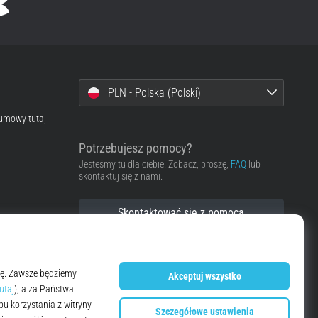
PLN - Polska (Polski)
 umowy tutaj
Potrzebujesz pomocy?
Jesteśmy tu dla ciebie. Zobacz, proszę,
FAQ
lub
skontaktuj się z nami.
Skontaktować się z pomocą