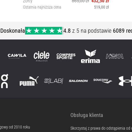
Żółty
865,00 zł
432,50 zł
Ostatnia najniższa cena
519,00 zł
46
ą
Doskonała
4.8
z 5 na podstawie
6089 re
Obsługa klienta
egowy od 2010 roku
Skorzystaj z prawa do odstąpienia od