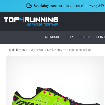
Bezpłatny transport
dla zamówień powyżej 549,
Top4Running.pl
NOWOŚCI
BUTY
ODZIEŻ
SPRZ
Buty do biegania
Mężczyźni
Męskie buty do biegania na szlaku