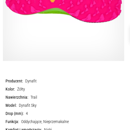
Producent:
Dynafit
Kolor:
Żółty
Nawierzchnia:
Trail
Model:
Dynafit Sky
Drop (mm):
4
Funkcja:
Oddychające, Nieprzemakalne
Komfort i amortyzacja:
Niski