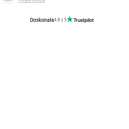
Polityka zwrotów
Doskonała
4.8 z 5