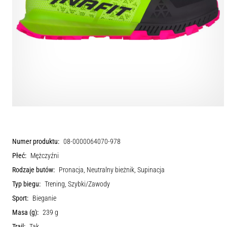
Numer produktu:
08-0000064070-978
Płeć:
Mężczyźni
Rodzaje butów:
Pronacja, Neutralny bieżnik, Supinacja
Typ biegu:
Trening, Szybki/Zawody
Sport:
Bieganie
Masa (g):
239 g
Trail:
Tak