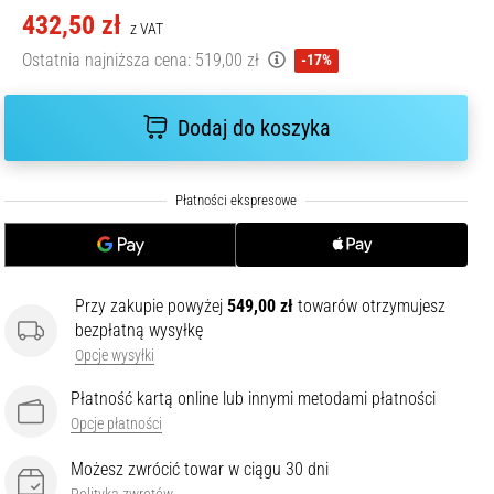
432,50 zł
z VAT
Ostatnia najniższa cena:
519,00 zł
-17%
Dodaj do koszyka
Przy zakupie powyżej
549,00 zł
towarów otrzymujesz
bezpłatną wysyłkę
Opcje wysyłki
Płatność kartą online lub innymi metodami płatności
Opcje płatności
Możesz zwrócić towar w ciągu 30 dni