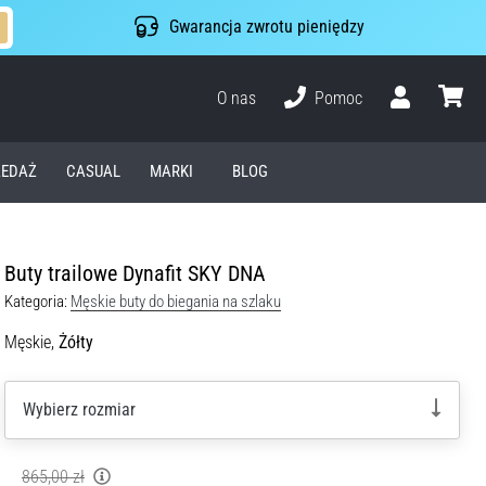
Gwarancja zwrotu pieniędzy
O nas
Pomoc
Użytkownik
koszyk
EDAŻ
CASUAL
MARKI
BLOG
Buty trailowe Dynafit SKY DNA
Kategoria:
Męskie buty do biegania na szlaku
Męskie,
Żółty
Wybierz rozmiar
865,00 zł