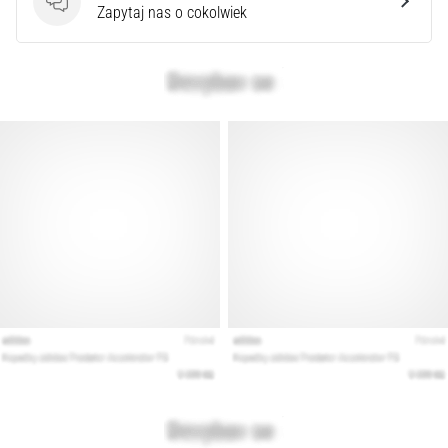
syndrom
Pytania
Zapytaj nas o cokolwiek
pasma
biodrowo-
piszczelowego
(ITBS),
to
niezwykle
powszechny
problem…
Pokaż
wszystkie
artykuły