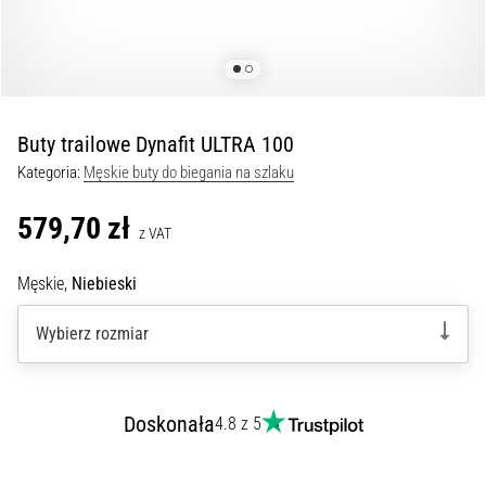
Czym
są
i
jak
je
prawidłowo
Buty trailowe Dynafit ULTRA 100
wykonywać?
Kategoria:
Męskie buty do biegania na szlaku
W
praktyce
579,70 zł
z VAT
shuttle
run
Męskie,
Niebieski
testuje
szybkość,
Wybierz rozmiar
zwinność
i
zmianę
kierunku.
Doskonała
4.8 z 5
Jak
wykonać
go