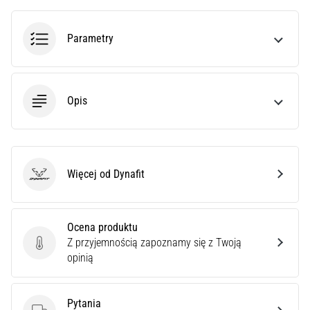
poprawnie,
gdzie
Parametry
znajduje…
6. 8. 2026
•
Opis
7 min. czytanie
Kolano
biegacza:
Przyczyny,
Więcej od Dynafit
Dynafit
leczenie
i
profilaktyka
Ocena produktu
Kolano
Z przyjemnością zapoznamy się z Twoją
Ocena produktu
biegacza,
opinią
znane
również
jako
Pytania