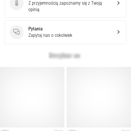
superkompensacja
Z przyjemnością zapoznamy się z Twoją
Ocena produktu
węglowodanowa
opinią
poprawia
wydolność
wytrzymałościową.
Pytania
Czy
Pytania
Zapytaj nas o cokolwiek
to
naprawdę
prawda?
Dowiedz
się,
…
Pokaż
wszystkie
artykuły