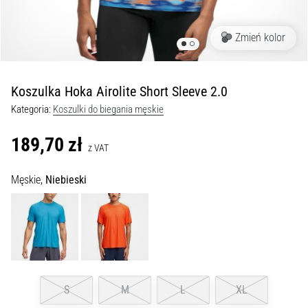
podeszwowego:
Objawy,
przyczyny
Zmień kolor
i
leczenie
Czy
Koszulka Hoka Airolite Short Sleeve 2.0
dopada
Kategoria:
Koszulki do biegania męskie
Cię
ostry
189,70 zł
ból
z VAT
pięty
podczas
Męskie,
Niebieski
biegania
lub
tuż
po
nim?
Jedną
z
S
M
L
XL
najczęstszych