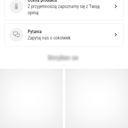
Ocena produktu
Cię
Z przyjemnością zapoznamy się z Twoją
ostry
Ocena produktu
opinią
ból
pięty
podczas
Pytania
biegania
Pytania
Zapytaj nas o cokolwiek
lub
tuż
po
nim?
Jedną
z
najczęstszych
przyczyn
jest
zapalenie
rozcięgna…
Pokaż
wszystkie