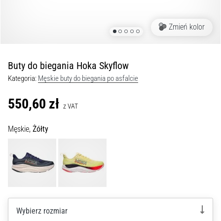
kolan
w
Zmień kolor
trakcie
i
po
Buty do biegania Hoka Skyflow
bieganiu
Kategoria:
Męskie buty do biegania po asfalcie
Ból
kolana
550,60 zł
dotknie
z VAT
każdego
biegacza
Męskie,
Żółty
przynajmniej
raz
w
życiu,
bez
względu
na
Wybierz rozmiar
to,