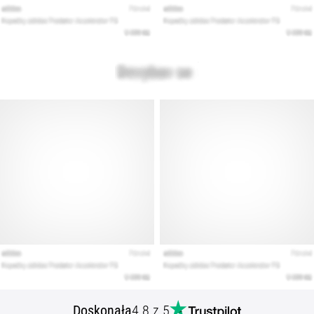
artykuły
Doskonała
4.8 z 5