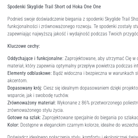
Spodenki Skyglide Trail Short od Hoka One One
Podnieś swoje doświadczenie biegania z spodenki Skyglide Trail Shor
funkcjonalności i zrównoważonego rozwoju. Te spodenki zostały 
zapewniając najwyższą jakość i wydajność podczas Twoich przygó
Kluczowe cechy:
Oddychające i funkcjonalne:
Zaprojektowane, aby utrzymać Cię w ch
materiał, który zapewnia optymalny przepływ powietrza podczas i
Elementy odblaskowe:
Bądź widoczna i bezpieczna w warunkach sł
akcentom.
Dopasowany krój:
Ciesz się idealnym dopasowaniem dzięki projekto
wsparcie, jak i swobodę ruchów.
Zrównoważony materiał:
Wykonane z 86% przetworzonego poliestru 
zrównoważonego stylu życia.
Gotowe na szlak:
Zaprojektowane specjalnie do biegania po szlakac
Kolor:
Dostępne w eleganckim czarnym kolorze, idealne do wszechs
Doświadcz idealnego połączenia stylu, komfortu i ekologicznej świad