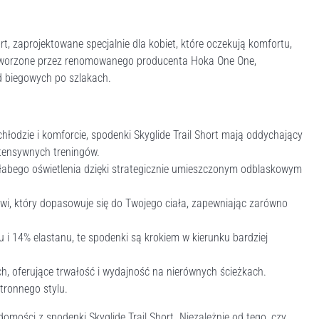
t, zaprojektowane specjalnie dla kobiet, które oczekują komfortu,
stworzone przez renomowanego producenta Hoka One One,
d biegowych po szlakach.
łodzie i komforcie, spodenki Skyglide Trail Short mają oddychający
ntensywnych treningów.
abego oświetlenia dzięki strategicznie umieszczonym odblaskowym
wi, który dopasowuje się do Twojego ciała, zapewniając zarówno
i 14% elastanu, te spodenki są krokiem w kierunku bardziej
h, oferujące trwałość i wydajność na nierównych ścieżkach.
tronnego stylu.
omości z spodenki Skyglide Trail Short. Niezależnie od tego, czy