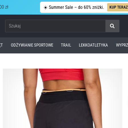
00 zł
☀️ Summer Sale – do 60% zniżki.
KUP TERAZ
Szukaj
ĘT
ODŻYWIANIE SPORTOWE
TRAIL
LEKKOATLETYKA
WYPRZ