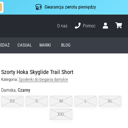
Gwarancja zwrotu pieniędzy
O nas
Pomoc
Użytkownik
koszyk
EDAŻ
CASUAL
MARKI
BLOG
Szorty Hoka Skyglide Trail Short
Kategoria:
Spodenki do biegania damskie
Damska,
Czarny
XS
S
M
L
XL
XXL