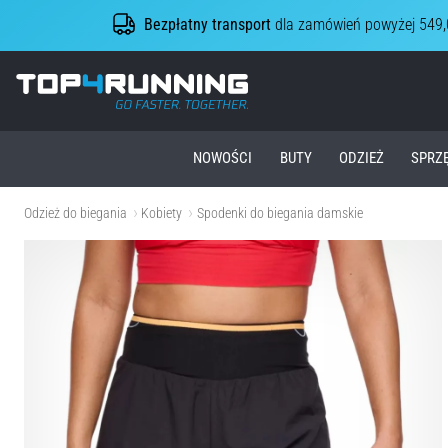
Bezpłatny transport
dla zamówień powyżej 549,
Top4Running.pl
NOWOŚCI
BUTY
ODZIEŻ
SPRZ
Odzież do biegania
Kobiety
Spodenki do biegania damskie