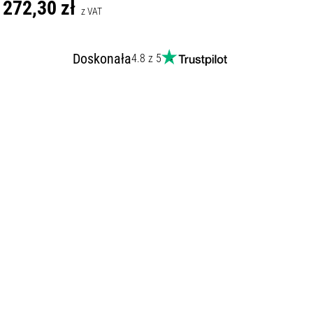
272,30 zł
z VAT
Doskonała
4.8 z 5