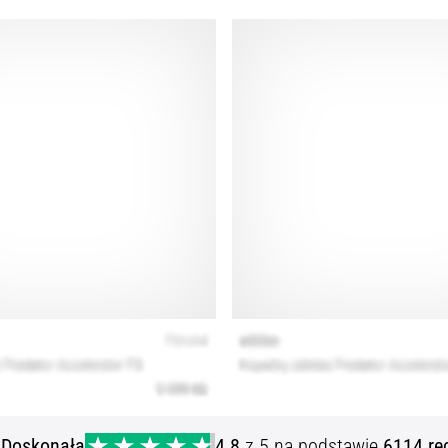
ą
Doskonała
4.8
z 5 na podstawie
6114 re