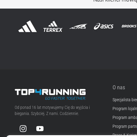
O nas
Specjalista bi
Top4Running.pl
Od ponad 16 lat motywujemy Cię do wyjścia i
Program lojal
biegania. Szybciej. Z nami. Codziennie.
Program amba
Instagram
YouTube
Program partn
Praca & Karier