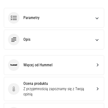
superkompensacja
węglowodanowa
poprawia
wydolność
Parametry
wytrzymałościową.
Czy
to
naprawdę
Opis
prawda?
Dowiedz
się,
…
Więcej od Hummel
Hummel
Pokaż
wszystkie
Ocena produktu
artykuły
Z przyjemnością zapoznamy się z Twoją
Ocena produktu
opinią