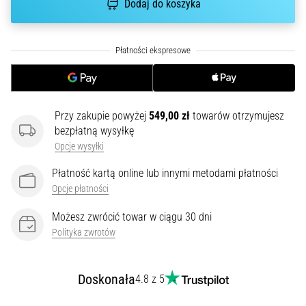
Dodaj do koszyka
przyczyn
jest
zapalenie
rozcięgna…
5. 8. 2026
•
Przy zakupie powyżej
549,00 zł
towarów otrzymujesz
8 min. czytanie
bezpłatną wysyłkę
Superkompensacja
Opcje wysyłki
węglowodanów:
Płatność kartą online lub innymi metodami płatności
Jak
Opcje płatności
wpływa
na
Możesz zwrócić towar w ciągu 30 dni
wydolność
Polityka zwrotów
biegową?
Mówi
Doskonała
się,
4.8 z 5
że