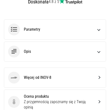
Doskonała
4.8 z 5
syndrom
pasma
biodrowo-
piszczelowego
(ITBS),
to
Parametry
niezwykle
powszechny
problem…
Opis
Pokaż
wszystkie
artykuły
Więcej od INOV-8
INOV-8
Ocena produktu
Z przyjemnością zapoznamy się z Twoją
Ocena produktu
opinią