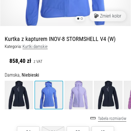
Czym
są
i
Zmień kolor
jak
je
prawidłowo
Kurtka z kapturem INOV-8 STORMSHELL V4 (W)
wykonywać?
Kategoria:
Kurtki damskie
W
praktyce
858,40 zł
z VAT
shuttle
run
Damska,
Niebieski
testuje
szybkość,
zwinność
i
zmianę
kierunku.
Jak
Tabela rozmiarów
wykonać
go