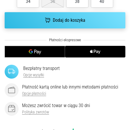
34
36
38
40
poprawnie,
gdzie
znajduje…
Dodaj do koszyka
6. 8. 2026
•
7 min. czytanie
Kolano
biegacza:
Bezpłatny transport
Przyczyny,
Opcje wysyłki
leczenie
i
Płatność kartą online lub innymi metodami płatności
profilaktyka
Opcje płatności
Kolano
Możesz zwrócić towar w ciągu 30 dni
biegacza,
Polityka zwrotów
znane
również
jako