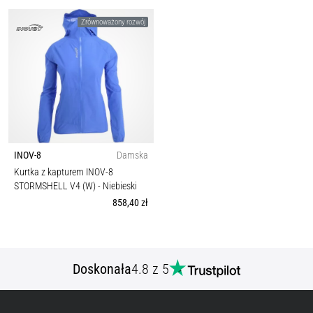
Zrównoważony rozwój
INOV-8
Damska
Kurtka z kapturem INOV-8
STORMSHELL V4 (W)
- Niebieski
858,40 zł
Doskonała
4.8 z 5