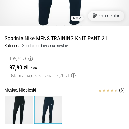
kolan
w
Zmień kolor
trakcie
i
po
Spodnie Nike MENS TRAINING KNIT PANT 21
bieganiu
Kategoria:
Spodnie do biegania męskie
Ból
kolana
195,70 zł
dotknie
97,90 zł
każdego
z VAT
biegacza
Ostatnia najniższa cena:
94,70 zł
przynajmniej
raz
Ocena
Męskie,
Niebieski
(6)
w
życiu,
bez
względu
na
to,