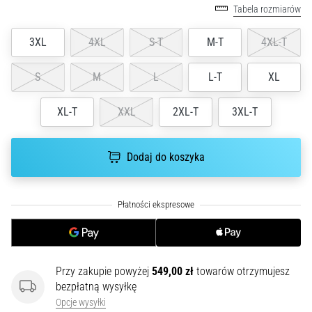
czy
Tabela rozmiarów
jest
amatorem,
3XL
4XL
S-T
M-T
4XL-T
czy
profesjonalistą…
S
M
L
L-T
XL
5. 8. 2026
XL-T
XXL
2XL-T
3XL-T
•
6 min. czytanie
Dodaj do koszyka
Zapalenie
rozcięgna
podeszwowego:
Objawy,
przyczyny
i
leczenie
Przy zakupie powyżej
549,00 zł
towarów otrzymujesz
Czy
bezpłatną wysyłkę
dopada
Opcje wysyłki