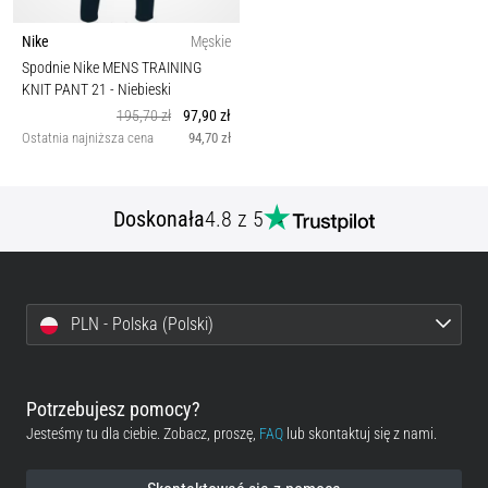
Nike
Męskie
Spodnie Nike MENS TRAINING
KNIT PANT 21
- Niebieski
195,70 zł
97,90 zł
Ostatnia najniższa cena
94,70 zł
Doskonała
4.8 z 5
PLN - Polska (Polski)
Potrzebujesz pomocy?
Jesteśmy tu dla ciebie. Zobacz, proszę,
FAQ
lub skontaktuj się z nami.