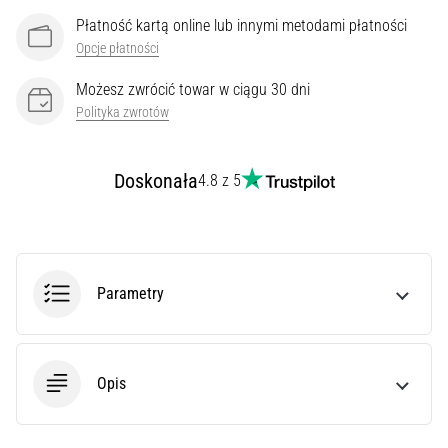
Cię
ostry
Płatność kartą online lub innymi metodami płatności
ból
Opcje płatności
pięty
podczas
Możesz zwrócić towar w ciągu 30 dni
biegania
Polityka zwrotów
lub
tuż
po
Doskonała
4.8 z 5
nim?
Jedną
z
najczęstszych
przyczyn
Parametry
jest
zapalenie
rozcięgna…
Opis
Pokaż
wszystkie