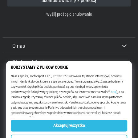
Skontaktować się z pomocą
Wyślij prośbę o anulowanie
O nas
Obsługa klienta
Top4Running.pl
Od ponad 16 lat motywujemy Cię do wyjścia i biegania. Szybciej. Z nami.
Codziennie.
Instagram
YouTube