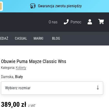
Gwarancja zwrotu pieniędzy
O nas
Pomoc
Użytkownik
koszyk
EDAŻ
CASUAL
MARKI
BLOG
Obuwie Puma Mayze Classic Wns
Kategoria:
Kobiety
Damska,
Biały
Wybierz rozmiar
389,00 zł
z VAT