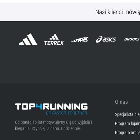
Nasi klienci mówi
O nas
Specjalista bi
Top4Running.pl
Od ponad 16 lat motywujemy Cię do wyjścia i
Program lojal
biegania. Szybciej. Z nami. Codziennie.
Program amba