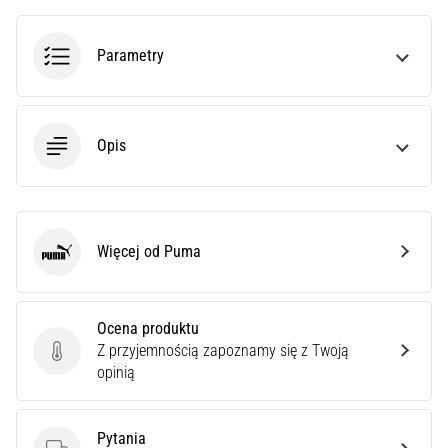
poprawnie,
gdzie
Parametry
znajduje…
6. 8. 2026
•
Opis
7 min. czytanie
Kolano
biegacza:
Przyczyny,
Więcej od Puma
Puma
leczenie
i
profilaktyka
Ocena produktu
Kolano
Z przyjemnością zapoznamy się z Twoją
Ocena produktu
biegacza,
opinią
znane
również
jako
Pytania