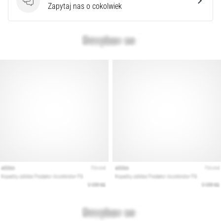
syndrom
Pytania
Zapytaj nas o cokolwiek
pasma
biodrowo-
piszczelowego
(ITBS),
to
niezwykle
powszechny
problem…
Pokaż
wszystkie
artykuły