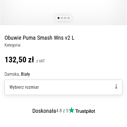
Czym
są
i
jak
je
prawidłowo
Obuwie Puma Smash Wns v2 L
wykonywać?
Kategoria:
W
praktyce
132,50 zł
z VAT
shuttle
run
Damska,
Biały
testuje
szybkość,
Wybierz rozmiar
zwinność
i
zmianę
kierunku.
Doskonała
4.8 z 5
Jak
wykonać
go