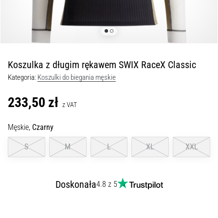
Czym
są
i
jak
je
prawidłowo
Koszulka z długim rękawem SWIX RaceX Classic
wykonywać?
Kategoria:
Koszulki do biegania męskie
W
praktyce
233,50 zł
z VAT
shuttle
run
Męskie,
Czarny
testuje
szybkość,
S
M
L
XL
XXL
zwinność
i
zmianę
Doskonała
kierunku.
4.8 z 5
Jak
wykonać
go