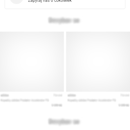
Zapytaj nas o cokolwiek
syndrom
pasma
biodrowo-
piszczelowego
(ITBS),
to
niezwykle
powszechny
problem…
Pokaż
wszystkie
artykuły