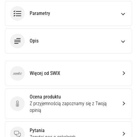
poprawnie,
gdzie
Parametry
znajduje…
6. 8. 2026
Opis
•
7 min. czytanie
Kolano
biegacza:
Więcej od SWIX
Przyczyny,
SWIX
leczenie
i
profilaktyka
Ocena produktu
Z przyjemnością zapoznamy się z Twoją
Kolano
Ocena produktu
opinią
biegacza,
znane
również
Pytania
jako
Pytania