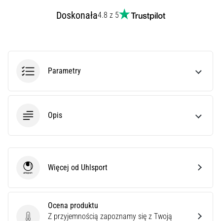
czy
Doskonała
jest
4.8 z 5
amatorem,
czy
profesjonalistą…
Parametry
5. 8. 2026
•
6 min. czytanie
Zapalenie
Opis
rozcięgna
podeszwowego:
Objawy,
przyczyny
Więcej od Uhlsport
i
Uhlsport
leczenie
Czy
Ocena produktu
dopada
Z przyjemnością zapoznamy się z Twoją
Ocena produktu