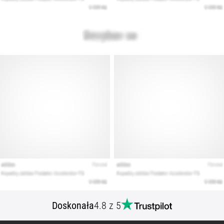
artykuły
Doskonała
4.8 z 5