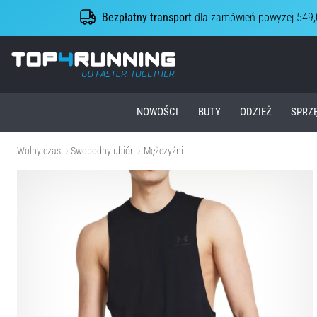
Bezpłatny transport
dla zamówień powyżej 549,
Top4Running.pl
NOWOŚCI
BUTY
ODZIEŻ
SPRZ
Wolny czas
Swobodny ubiór
Mężczyźni