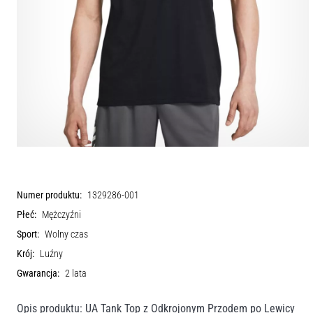
Numer produktu:
1329286-001
Płeć:
Mężczyźni
Sport:
Wolny czas
Krój:
Luźny
Gwarancja:
2 lata
Opis produktu: UA Tank Top z Odkrojonym Przodem po Lewicy