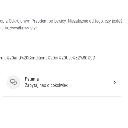
Top z Odkrojonym Przodem po Lewicy. Niezależnie od tego, czy jesteś
 na bezwysiłkowy styl.
Terms%20and%20Conditions%20of%20Use%E2%80%9D
Pytania
Pytania
Zapytaj nas o cokolwiek