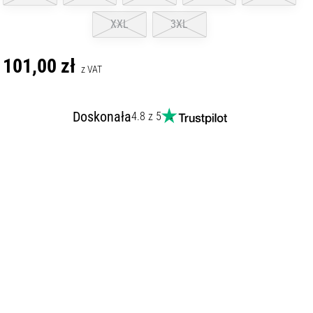
XXL
3XL
101,00 zł
z VAT
Doskonała
4.8 z 5