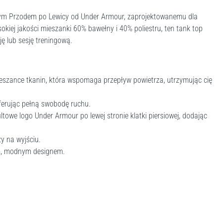
nym Przodem po Lewicy od Under Armour, zaprojektowanemu dla
okiej jakości mieszanki 60% bawełny i 40% poliestru, ten tank top
ę lub sesję treningową.
szance tkanin, która wspomaga przepływ powietrza, utrzymując cię
erując pełną swobodę ruchu.
towe logo Under Armour po lewej stronie klatki piersiowej, dodając
zy na wyjściu.
ym, modnym designem.