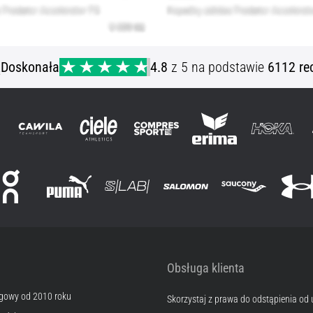
ą
Doskonała
4.8
z 5 na podstawie
6112 re
Obsługa klienta
egowy od 2010 roku
Skorzystaj z prawa do odstąpienia od