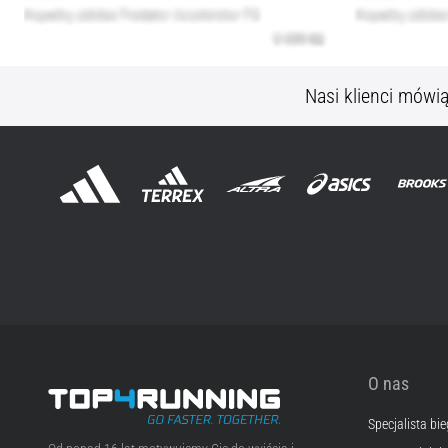
Nasi klienci mówi
O nas
Specjalista bi