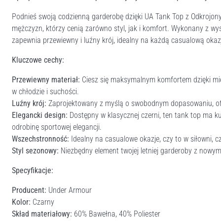
Podnieś swoją codzienną garderobę dzięki UA Tank Top z Odkrojo
mężczyzn, którzy cenią zarówno styl, jak i komfort. Wykonany z wys
zapewnia przewiewny i luźny krój, idealny na każdą casualową okazj
Kluczowe cechy:
Przewiewny materiał:
Ciesz się maksymalnym komfortem dzięki mie
w chłodzie i suchości.
Luźny krój:
Zaprojektowany z myślą o swobodnym dopasowaniu, of
Elegancki design:
Dostępny w klasycznej czerni, ten tank top ma kul
odrobinę sportowej elegancji.
Wszechstronność:
Idealny na casualowe okazje, czy to w siłowni, c
Styl sezonowy:
Niezbędny element twojej letniej garderoby z now
Specyfikacje:
Producent:
Under Armour
Kolor:
Czarny
Skład materiałowy:
60% Bawełna, 40% Poliester