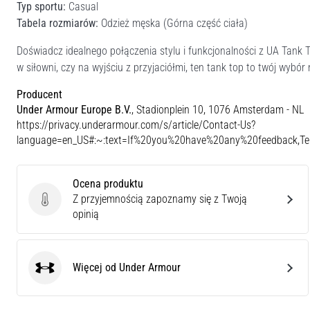
Typ sportu:
Casual
Tabela rozmiarów:
Odzież męska (Górna część ciała)
Doświadcz idealnego połączenia stylu i funkcjonalności z UA Tank 
w siłowni, czy na wyjściu z przyjaciółmi, ten tank top to twój wybór
Producent
Under Armour Europe B.V.
, Stadionplein 10, 1076 Amsterdam - NL
https://privacy.underarmour.com/s/article/Contact-Us?
language=en_US#:~:text=If%20you%20have%20any%20feedback,
Ocena produktu
Z przyjemnością zapoznamy się z Twoją
Ocena produktu
opinią
Więcej od Under Armour
Under Armour