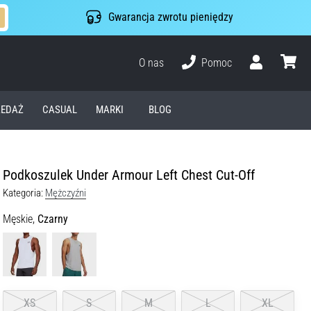
Gwarancja zwrotu pieniędzy
O nas
Pomoc
Użytkownik
koszyk
EDAŻ
CASUAL
MARKI
BLOG
Podkoszulek Under Armour Left Chest Cut-Off
Kategoria:
Mężczyźni
Męskie,
Czarny
XS
S
M
L
XL