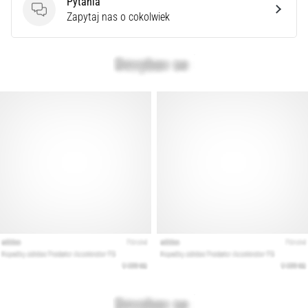
Pytania
syndrom
Pytania
Zapytaj nas o cokolwiek
pasma
biodrowo-
piszczelowego
(ITBS),
to
niezwykle
powszechny
problem…
Pokaż
wszystkie
artykuły