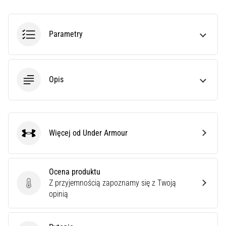
poprawnie,
gdzie
znajduje…
Parametry
6. 8. 2026
•
Opis
7 min. czytanie
Kolano
biegacza:
Przyczyny,
Więcej od Under Armour
leczenie
Under Armour
i
profilaktyka
Ocena produktu
Kolano
Z przyjemnością zapoznamy się z Twoją
biegacza,
Ocena produktu
opinią
znane
również
jako