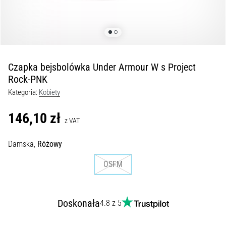
Czym
są
i
jak
je
prawidłowo
Czapka bejsbolówka Under Armour W s Project
wykonywać?
Rock-PNK
W
Kategoria:
Kobiety
praktyce
shuttle
146,10 zł
z VAT
run
testuje
Damska,
Różowy
szybkość,
zwinność
OSFM
i
zmianę
kierunku.
Jak
Doskonała
4.8 z 5
wykonać
go