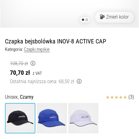
Czym
są
i
Zmień kolor
jak
je
prawidłowo
Czapka bejsbolówka INOV-8 ACTIVE CAP
wykonywać?
Kategoria:
Czapki męskie
W
praktyce
108,70 zł
shuttle
70,70 zł
z VAT
run
Ostatnia najniższa cena:
68,50 zł
testuje
szybkość,
Ocena
zwinność
Unisex,
Czarny
(3)
i
zmianę
kierunku.
Jak
wykonać
go