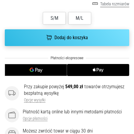
Tabela rozmiarów
poprawnie,
gdzie
S/M
M/L
znajduje…
6. 8. 2026
Dodaj do koszyka
•
7 min. czytanie
Kolano
biegacza:
Przyczyny,
leczenie
Przy zakupie powyżej
549,00 zł
towarów otrzymujesz
i
bezpłatną wysyłkę
profilaktyka
Opcje wysyłki
Kolano
biegacza,
Płatność kartą online lub innymi metodami płatności
znane
Opcje płatności
również
jako
Możesz zwrócić towar w ciągu 30 dni