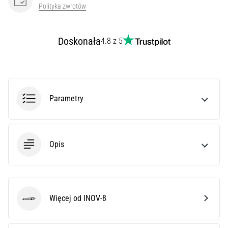
syndrom
Polityka zwrotów
pasma
biodrowo-
piszczelowego
Doskonała
4.8 z 5
(ITBS),
to
niezwykle
powszechny
problem…
Parametry
Pokaż
wszystkie
Opis
artykuły
Więcej od INOV-8
INOV-8