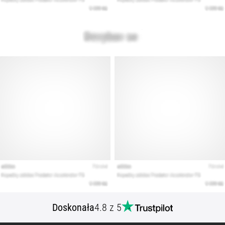
artykuły
Doskonała
4.8 z 5