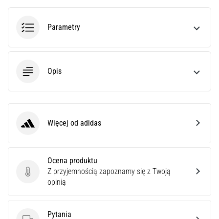
czy
jest
amatorem,
Parametry
czy
profesjonalistą…
Opis
5. 8. 2026
•
6 min. czytanie
Zapalenie
Więcej od adidas
rozcięgna
adidas
podeszwowego:
Objawy,
przyczyny
Ocena produktu
i
Z przyjemnością zapoznamy się z Twoją
Ocena produktu
leczenie
opinią
Czy
dopada
Pytania