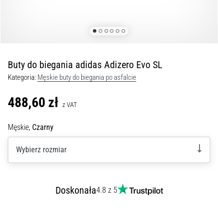
kolan
w
trakcie
i
po
Buty do biegania adidas Adizero Evo SL
bieganiu
Kategoria:
Męskie buty do biegania po asfalcie
Ból
kolana
488,60 zł
dotknie
z VAT
każdego
biegacza
Męskie,
Czarny
przynajmniej
raz
Wybierz rozmiar
w
życiu,
bez
Doskonała
względu
4.8 z 5
na
to,