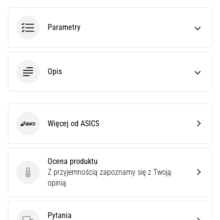
przyczyn
jest
zapalenie
Parametry
rozcięgna…
5. 8. 2026
Opis
•
8 min. czytanie
Superkompensacja
węglowodanów:
Więcej od ASICS
Jak
ASICS
wpływa
na
wydolność
Ocena produktu
Z przyjemnością zapoznamy się z Twoją
biegową?
Ocena produktu
opinią
Mówi
się,
że
Pytania