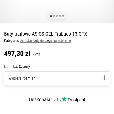
podeszwowego:
Objawy,
przyczyny
i
leczenie
Czy
Buty trailowe ASICS GEL-Trabuco 13 GTX
dopada
Kategoria:
Damskie buty do biegania w terenie
Cię
ostry
497,30 zł
ból
z VAT
pięty
podczas
Damska,
Czarny
biegania
lub
Wybierz rozmiar
tuż
po
nim?
Doskonała
4.8 z 5
Jedną
z
najczęstszych