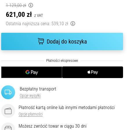
1 129,00 zł
621,00 zł
z VAT
Ostatnia najniższa cena:
539,10 zł
Dodaj do koszyka
Bezpłatny transport
Opcje wysyłki
Płatność kartą online lub innymi metodami płatności
Opcje płatności
Możesz zwrócić towar w ciągu 30 dni