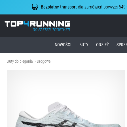
Bezpłatny transport
dla zamówień powyżej 549,
Top4Running.pl
NOWOŚCI
BUTY
ODZIEŻ
SPRZ
Buty do biegania
Drogowe