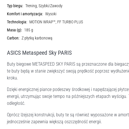
Typ biegu:
Trening, Szybki/Zawody
Komfort i amortyzacja:
Wysoki
Technologia:
MOTION WRAP™, FF TURBO PLUS
Masa (g):
185 g
Carbon:
Z płytką karbonową
ASICS Metaspeed Sky PARIS
Buty biegowe METASPEED SKY PARIS są przeznaczone dla biegaczy, 
te buty będą w stanie zwiększyć swoją prędkość poprzez wydłużen
kroku.
Dzięki energicznej piance podeszwy środkowej i napędzającej płytc
energii, utrzymując swoje tempo na późniejszych etapach wyścigu.
odległość.
Oprócz lżejszej konstrukcji, buty te są również wyposażone w am
jednocześnie zapewnia większą oszczędność energii.