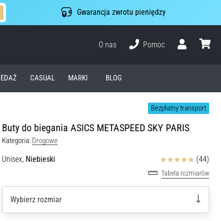
Gwarancja zwrotu pieniędzy
O nas
Pomoc
Użytkownik
koszyk
EDAŻ
CASUAL
MARKI
BLOG
Bezpłatny transport
Buty do biegania ASICS METASPEED SKY PARIS
Kategoria:
Drogowe
Ocena
Unisex,
Niebieski
(44)
Tabela rozmiarów
Wybierz rozmiar