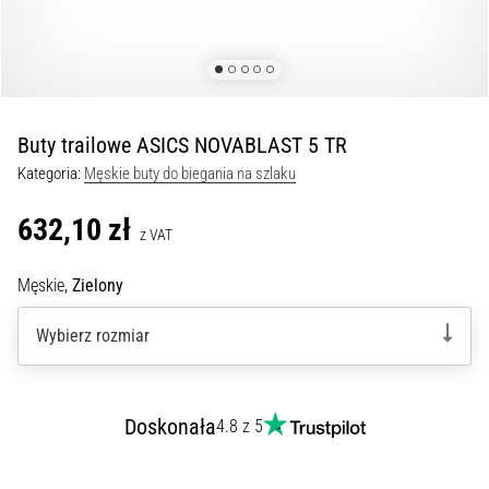
Czym
są
i
jak
je
prawidłowo
Buty trailowe ASICS NOVABLAST 5 TR
wykonywać?
Kategoria:
Męskie buty do biegania na szlaku
W
praktyce
632,10 zł
z VAT
shuttle
run
Męskie,
Zielony
testuje
szybkość,
Wybierz rozmiar
zwinność
i
zmianę
kierunku.
Doskonała
4.8 z 5
Jak
wykonać
go