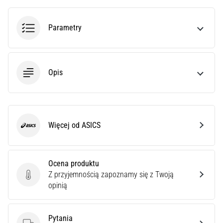
poprawnie,
gdzie
Parametry
znajduje…
6. 8. 2026
•
Opis
7 min. czytanie
Kolano
biegacza:
Przyczyny,
Więcej od ASICS
ASICS
leczenie
i
profilaktyka
Ocena produktu
Kolano
Z przyjemnością zapoznamy się z Twoją
Ocena produktu
biegacza,
opinią
znane
również
jako
Pytania