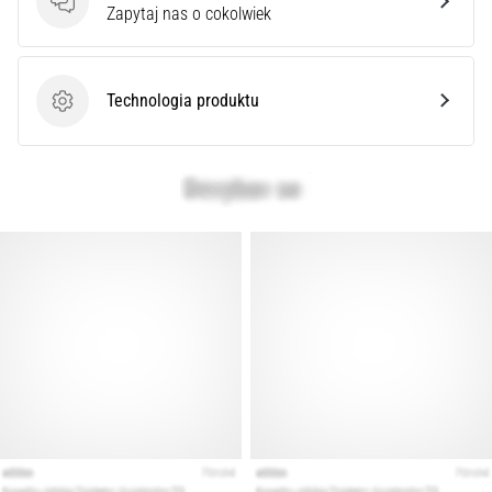
syndrom
Pytania
Zapytaj nas o cokolwiek
pasma
biodrowo-
piszczelowego
Technologia produktu
(ITBS),
Technologia produktu
to
niezwykle
powszechny
problem…
Pokaż
wszystkie
artykuły