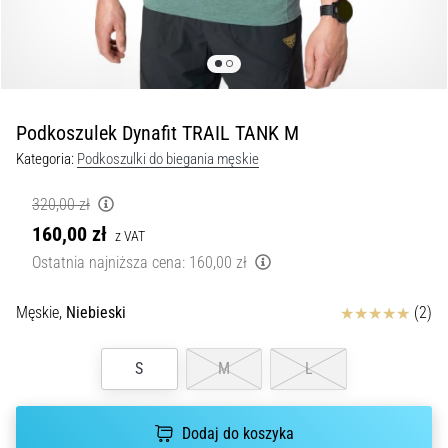
Czym
są
i
jak
je
prawidłowo
Podkoszulek Dynafit TRAIL TANK M
wykonywać?
Kategoria:
Podkoszulki do biegania męskie
W
praktyce
320,00 zł
shuttle
160,00 zł
z VAT
run
Ostatnia najniższa cena:
160,00 zł
testuje
szybkość,
Ocena
zwinność
Męskie,
Niebieski
(2)
i
zmianę
S
M
L
kierunku.
Jak
wykonać
Dodaj do koszyka
go