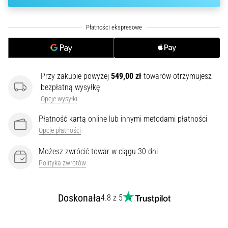
poprawnie,
gdzie
znajduje…
6. 8. 2026
•
Przy zakupie powyżej
549,00 zł
towarów otrzymujesz
7 min. czytanie
bezpłatną wysyłkę
Kolano
Opcje wysyłki
biegacza:
Płatność kartą online lub innymi metodami płatności
Przyczyny,
Opcje płatności
leczenie
i
Możesz zwrócić towar w ciągu 30 dni
profilaktyka
Polityka zwrotów
Kolano
biegacza,
Doskonała
4.8 z 5
znane
również
jako