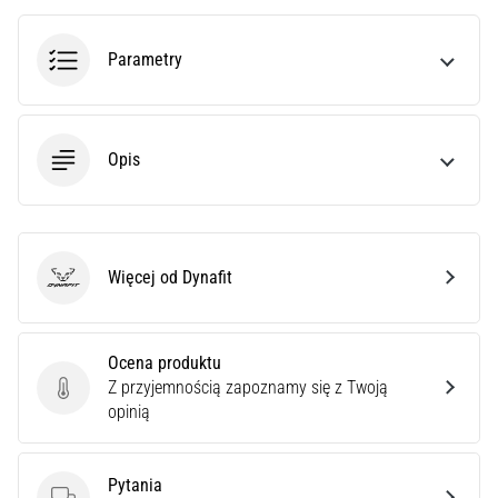
syndrom
pasma
biodrowo-
Parametry
piszczelowego
(ITBS),
to
niezwykle
Opis
powszechny
problem…
Więcej od Dynafit
Pokaż
Dynafit
wszystkie
artykuły
Ocena produktu
Z przyjemnością zapoznamy się z Twoją
Ocena produktu
opinią
Pytania