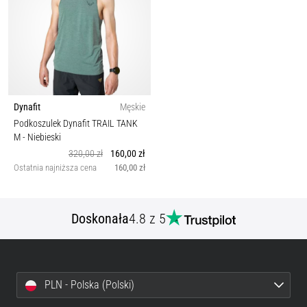
Dynafit
Męskie
Podkoszulek Dynafit TRAIL TANK
M
- Niebieski
320,00 zł
160,00 zł
Ostatnia najniższa cena
160,00 zł
Doskonała
4.8 z 5
PLN - Polska (Polski)