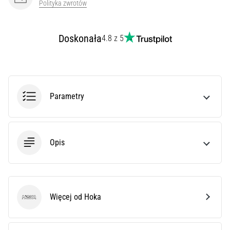
Polityka zwrotów
syndrom
pasma
biodrowo-
Doskonała
4.8 z 5
piszczelowego
(ITBS),
to
niezwykle
powszechny
problem…
Parametry
Pokaż
wszystkie
Opis
artykuły
Więcej od Hoka
Hoka