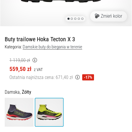
Czym
są
i
Zmień kolor
jak
je
prawidłowo
Buty trailowe Hoka Tecton X 3
wykonywać?
Kategoria:
Damskie buty do biegania w terenie
W
praktyce
1 119,00 zł
shuttle
559,50 zł
z VAT
run
Ostatnia najniższa cena:
671,40 zł
-17%
testuje
szybkość,
zwinność
Damska,
Żółty
i
zmianę
kierunku.
Jak
wykonać
go