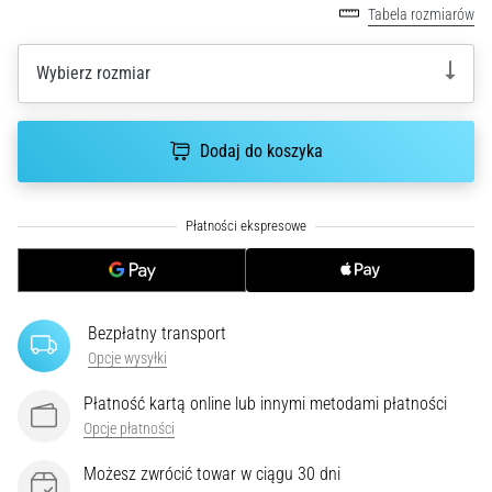
Tabela rozmiarów
poprawnie,
gdzie
znajduje…
Wybierz rozmiar
6. 8. 2026
Dodaj do koszyka
•
7 min. czytanie
Kolano
biegacza:
Przyczyny,
leczenie
i
Bezpłatny transport
profilaktyka
Opcje wysyłki
Kolano
Płatność kartą online lub innymi metodami płatności
biegacza,
znane
Opcje płatności
również
Możesz zwrócić towar w ciągu 30 dni
jako