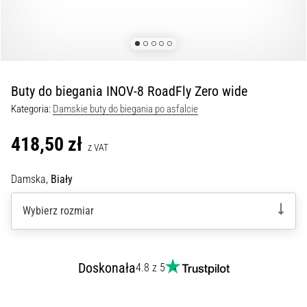
Czym
są
i
jak
je
prawidłowo
Buty do biegania INOV-8 RoadFly Zero wide
wykonywać?
Kategoria:
Damskie buty do biegania po asfalcie
W
praktyce
418,50 zł
z VAT
shuttle
run
Damska,
Biały
testuje
szybkość,
Wybierz rozmiar
zwinność
i
zmianę
kierunku.
Doskonała
4.8 z 5
Jak
wykonać
go