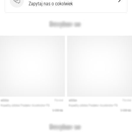
syndrom
Pytania
Zapytaj nas o cokolwiek
pasma
biodrowo-
piszczelowego
(ITBS),
to
niezwykle
powszechny
problem…
Pokaż
wszystkie
artykuły