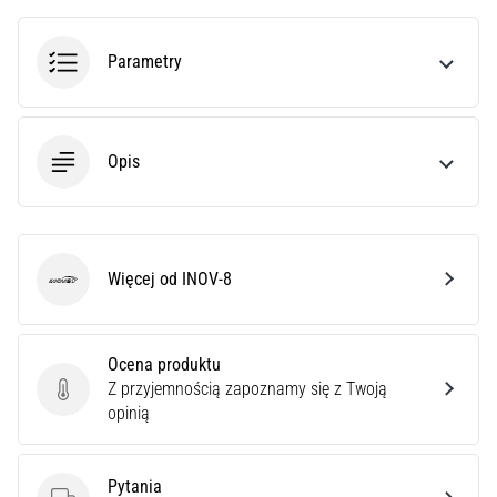
poprawnie,
gdzie
Parametry
znajduje…
6. 8. 2026
•
Opis
7 min. czytanie
Kolano
biegacza:
Przyczyny,
Więcej od INOV-8
INOV-8
leczenie
i
profilaktyka
Ocena produktu
Kolano
Z przyjemnością zapoznamy się z Twoją
Ocena produktu
biegacza,
opinią
znane
również
jako
Pytania