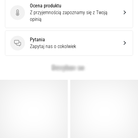
syndrom
Ocena produktu
pasma
Z przyjemnością zapoznamy się z Twoją
Ocena produktu
biodrowo-
opinią
piszczelowego
(ITBS),
to
Pytania
niezwykle
Pytania
Zapytaj nas o cokolwiek
powszechny
problem…
Pokaż
wszystkie
artykuły