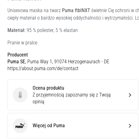
Unisexowa maska na twarz
Puma ftblNXT
świetnie Cię ochroni w c
ciepły materiał o bardzo wysokiej oddychalności i wytrzymałości. Lo
Materiał:
95 % poliester, 5 % elastan
Pranie w pralce
Producent
Puma SE
, Puma Way 1, 91074 Herzogenaurach - DE
https://about.puma.com/de/contact
Ocena produktu
Z przyjemnością zapoznamy się z Twoją
Ocena produktu
opinią
Więcej od Puma
Puma