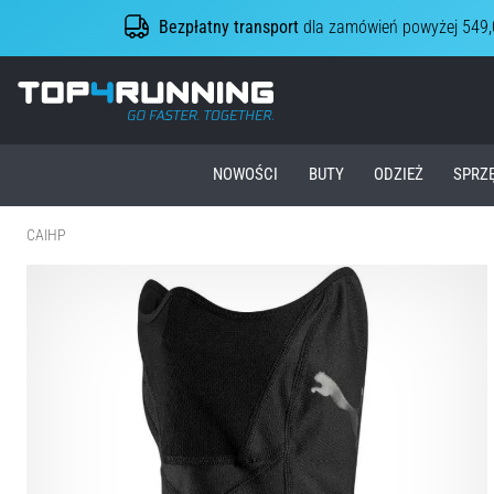
Bezpłatny transport
dla zamówień powyżej 549,
Top4Running.pl
NOWOŚCI
BUTY
ODZIEŻ
SPRZ
CAIHP