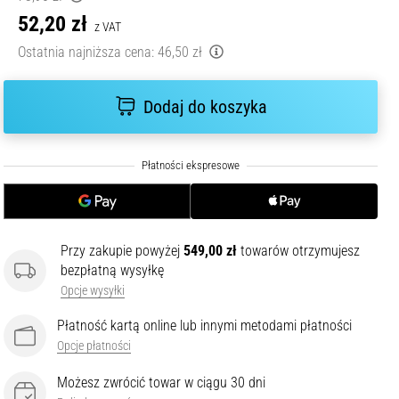
52,20 zł
z VAT
Ostatnia najniższa cena:
46,50 zł
Dodaj do koszyka
Przy zakupie powyżej
549,00 zł
towarów otrzymujesz
bezpłatną wysyłkę
Opcje wysyłki
Płatność kartą online lub innymi metodami płatności
Opcje płatności
Możesz zwrócić towar w ciągu 30 dni