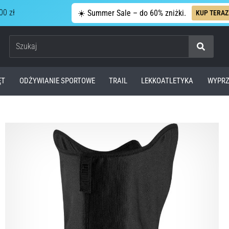
00 zł
☀️ Summer Sale – do 60% zniżki.
KUP TERAZ
Szukaj
ĘT
ODŻYWIANIE SPORTOWE
TRAIL
LEKKOATLETYKA
WYPRZ