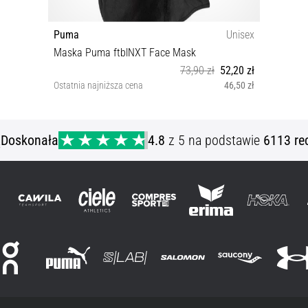
Puma
Unisex
Maska Puma ftblNXT Face Mask
73,90 zł
52,20 zł
Ostatnia najniższa cena
46,50 zł
YOUTH
ą
Doskonała
4.8
z 5 na podstawie
6113 re