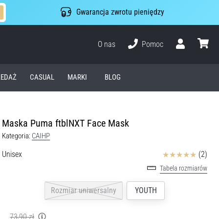
Gwarancja zwrotu pieniędzy
O nas
Pomoc
Użytkownik
koszyk
EDAŻ
CASUAL
MARKI
BLOG
Maska Puma ftblNXT Face Mask
Kategoria:
CAIHP
Ocena
Unisex
(2)
Tabela rozmiarów
Rozmiar uniwersalny
YOUTH
73,90 zł