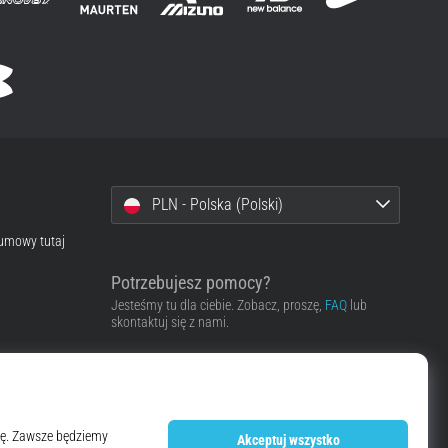
PLN - Polska (Polski)
 umowy tutaj
Potrzebujesz pomocy?
Jesteśmy tu dla ciebie. Zobacz, proszę,
FAQ
lub
skontaktuj się z nami.
Skontaktować się z pomocą