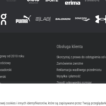
Obsługa klienta
egowy od 2010 roku
Skorzystaj z prawa do odstąpienia od
nościowy
Zamówienie zwrotne
sadorski
Reklamacja wadliwego przedmiotu
Wysyłka i płatność
erski
Znajdź odpowiedni rozmiar
a
Kontakt
okies
Często zadawane pytania
lamin
Polityka prywatności