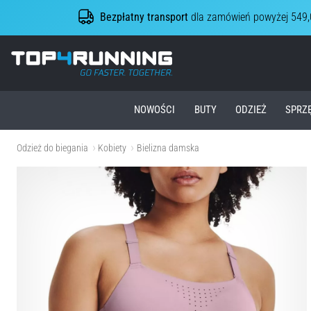
Bezpłatny transport
dla zamówień powyżej 549,
Top4Running.pl
NOWOŚCI
BUTY
ODZIEŻ
SPRZ
Odzież do biegania
Kobiety
Bielizna damska