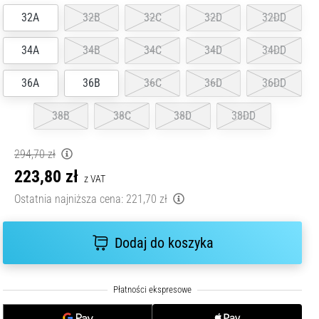
32A
32B
32C
32D
32DD
34A
34B
34C
34D
34DD
36A
36B
36C
36D
36DD
38B
38C
38D
38DD
294,70 zł
223,80 zł
z VAT
Ostatnia najniższa cena:
221,70 zł
Dodaj do koszyka