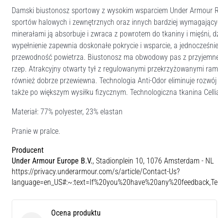
Damski biustonosz sportowy z wysokim wsparciem Under Armour Ru
sportów halowych i zewnętrznych oraz innych bardziej wymagającyc
minerałami ją absorbuje i zwraca z powrotem do tkaniny i mięśni, 
wypełnienie zapewnia doskonałe pokrycie i wsparcie, a jednocześni
przewodność powietrza. Biustonosz ma obwodowy pas z przyjemnego
rzep. Atrakcyjny otwarty tył z regulowanymi przekrzyżowanymi rami
również dobrze przewiewna. Technologia Anti-Odor eliminuje rozwój
także po większym wysiłku fizycznym. Technologiczna tkanina Celli
Materiał: 77% polyester, 23% elastan
Pranie w pralce.
Producent
Under Armour Europe B.V.
, Stadionplein 10, 1076 Amsterdam - NL
https://privacy.underarmour.com/s/article/Contact-Us?
language=en_US#:~:text=If%20you%20have%20any%20feedback,
Ocena produktu