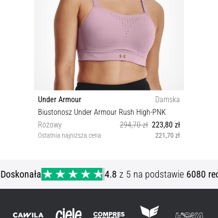
Under Armour
Damska
Biustonosz Under Armour Rush High-PNK
Różowy
294,70 zł
223,80 zł
Ostatnia najniższa cena
221,70 zł
32A 34A 36A 36B
ą
Doskonała
4.8
z 5 na podstawie
6080 re