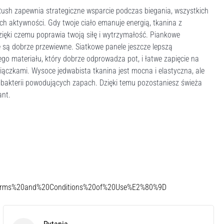
sh zapewnia strategiczne wsparcie podczas biegania, wszystkich
h aktywności. Gdy twoje ciało emanuje energią, tkanina z
dzięki czemu poprawia twoją siłę i wytrzymałość. Piankowe
e są dobrze przewiewne. Siatkowe panele jeszcze lepszą
 materiału, który dobrze odprowadza pot, i łatwe zapięcie na
ączkami. Wysoce jedwabista tkanina jest mocna i elastyczna, ale
 bakterii powodujących zapach. Dzięki temu pozostaniesz świeża
ant.
Terms%20and%20Conditions%20of%20Use%E2%80%9D