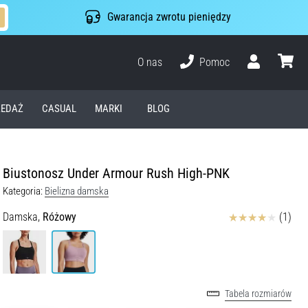
Gwarancja zwrotu pieniędzy
O nas
Pomoc
Użytkownik
koszyk
EDAŻ
CASUAL
MARKI
BLOG
Biustonosz Under Armour Rush High-PNK
Kategoria:
Bielizna damska
Ocena
Damska,
Różowy
(1)
Tabela rozmiarów