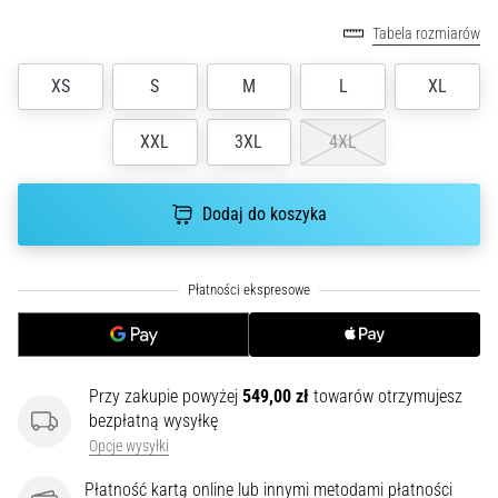
Buty
do
Tabela rozmiarów
biegania
z
XS
S
M
L
XL
dużą
amortyzacją
XXL
3XL
4XL
Jakie
są
Dodaj do koszyka
TOP
modele
butów
do
biegania
z
wyższą
amortyzacją?
Przy zakupie powyżej
549,00 zł
towarów otrzymujesz
Odkryj
bezpłatną wysyłkę
amortyzowane
Opcje wysyłki
buty
Płatność kartą online lub innymi metodami płatności
na