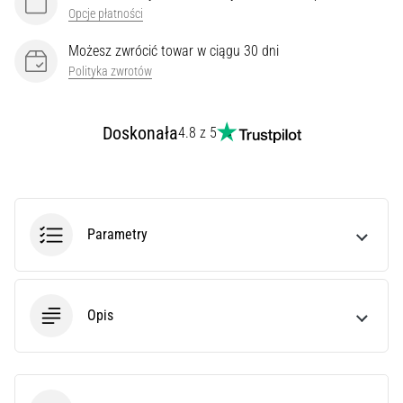
Opcje płatności
drogę
i
Możesz zwrócić towar w ciągu 30 dni
na
Polityka zwrotów
szlak
i
ciesz
Doskonała
4.8 z 5
się…
Pokaż
wszystkie
Parametry
artykuły
Opis