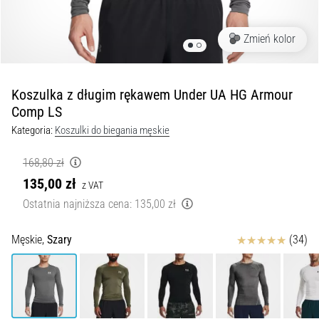
profilaktyka
Kolano
Zmień kolor
biegacza,
znane
również
jako
Koszulka z długim rękawem Under UA HG Armour
syndrom
Comp LS
pasma
Kategoria:
Koszulki do biegania męskie
biodrowo-
piszczelowego
168,80 zł
(ITBS),
135,00 zł
to
z VAT
niezwykle
Ostatnia najniższa cena:
135,00 zł
powszechny
problem…
Ocena
Męskie,
Szary
(34)
6. 8. 2026
•
8 min. czytanie