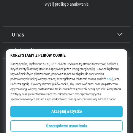
Wyślij prośbę o anulowanie
O nas
Obsługa klienta
Top4Running.pl
Od ponad 16 lat motywujemy Cię do wyjścia i biegania. Szybciej. Z nami.
Codziennie.
Instagram
YouTube