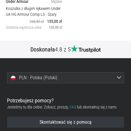
Under Armour
Męskie
Koszulka z długim rękawem Under
UA HG Armour Comp LS
- Szary
168,80 zł
135,00 zł
Ostatnia najniższa cena
135,00 zł
Doskonała
4.8 z 5
PLN - Polska (Polski)
Potrzebujesz pomocy?
Jesteśmy tu dla ciebie. Zobacz, proszę,
FAQ
lub skontaktuj się z nami.
Skontaktować się z pomocą