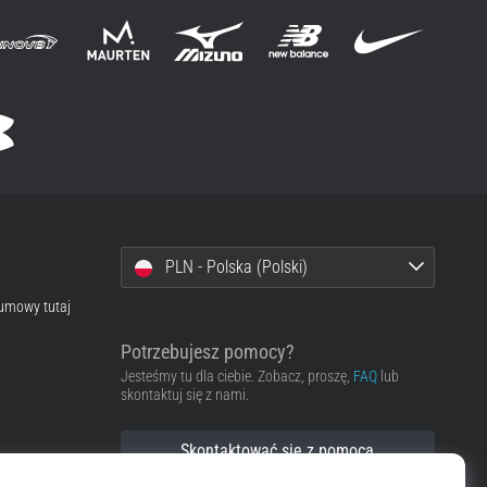
PLN - Polska (Polski)
 umowy tutaj
Potrzebujesz pomocy?
Jesteśmy tu dla ciebie. Zobacz, proszę,
FAQ
lub
skontaktuj się z nami.
Skontaktować się z pomocą