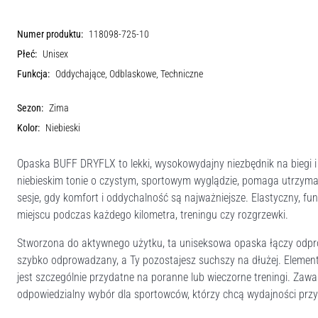
Numer produktu:
118098-725-10
Płeć:
Unisex
Funkcja:
Oddychające, Odblaskowe, Techniczne
Sezon:
Zima
Kolor:
Niebieski
Opaska BUFF DRYFLX to lekki, wysokowydajny niezbędnik na biegi i
niebieskim tonie o czystym, sportowym wyglądzie, pomaga utrzymać
sesje, gdy komfort i oddychalność są najważniejsze. Elastyczny, fu
miejscu podczas każdego kilometra, treningu czy rozgrzewki.
Stworzona do aktywnego użytku, ta uniseksowa opaska łączy odprow
szybko odprowadzany, a Ty pozostajesz suchszy na dłużej. Elemen
jest szczególnie przydatne na poranne lub wieczorne treningi. Zawar
odpowiedzialny wybór dla sportowców, którzy chcą wydajności prz