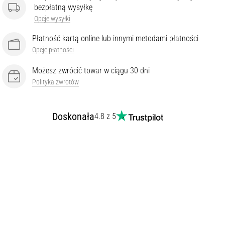
bezpłatną wysyłkę
Opcje wysyłki
Płatność kartą online lub innymi metodami płatności
Opcje płatności
Możesz zwrócić towar w ciągu 30 dni
Polityka zwrotów
Doskonała
4.8 z 5