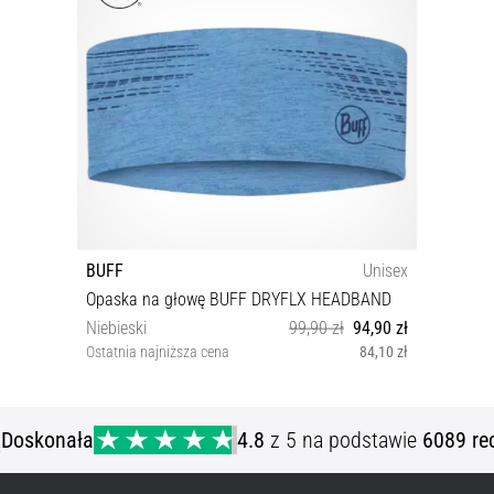
BUFF
Unisex
Opaska na głowę BUFF DRYFLX HEADBAND
Niebieski
99,90 zł
94,90 zł
Ostatnia najniższa cena
84,10 zł
Rozmiar uniwersalny
ą
Doskonała
4.8
z 5 na podstawie
6089 re