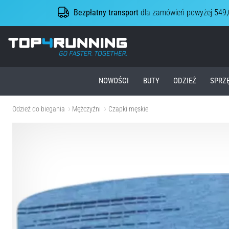
Bezpłatny transport
dla zamówień powyżej 549,
Top4Running.pl
NOWOŚCI
BUTY
ODZIEŻ
SPRZ
Odzież do biegania
Mężczyźni
Czapki męskie