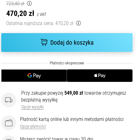
723,40 zł
470,20 zł
z VAT
Ostatnia najniższa cena:
470,20 zł
Dodaj do koszyka
Przy zakupie powyżej
549,00 zł
towarów otrzymujesz
bezpłatną wysyłkę
Opcje wysyłki
Płatność kartą online lub innymi metodami płatności
Opcje płatności
Możesz zwrócić towar w ciągu 30 dni