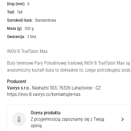
Drop (mm):
6
Trail:
Tak
Szerokość buta:
Standardowa
Masa (g):
330 g
Gwarancja:
2 lata
INOV-8 TrailTalon Max
Buty terenowe Pary Południowej trailowej INOV-8 TrailTalon Max są
anatomiczny kształt buta to dokładnie to, czego potrzebujesz pod
Producent
Vavrys s.r.o.
, Nádražní 303, 76326 Luhačovice - CZ
https://inov-8.vavrys.cz/kontaktujte-nas
Ocena produktu
Z przyjemnością zapoznamy się z Twoją
Ocena produktu
opinią