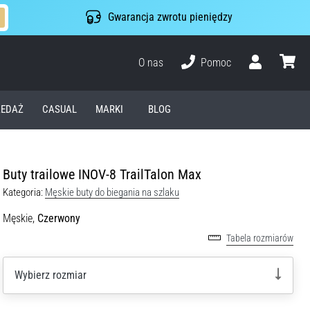
Gwarancja zwrotu pieniędzy
O nas
Pomoc
Użytkownik
koszyk
EDAŻ
CASUAL
MARKI
BLOG
Buty trailowe INOV-8 TrailTalon Max
Kategoria:
Męskie buty do biegania na szlaku
Męskie,
Czerwony
Tabela rozmiarów
Wybierz rozmiar